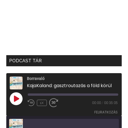
PODCAST TÁR
Borravaló
KajaKaland: gasztroutazás a föld körül
PLAY
1X
00:00
/
00:35:05
EPISODE
FELIRATKOZÁS