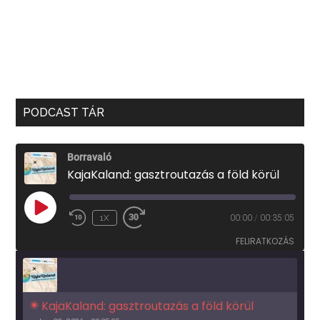
PODCAST TÁR
Borravaló
KajaKaland: gasztroutazás a föld körül
PLAY
1X
00:00
/
00:35:05
EPISODE
FELIRATKOZÁS
KajaKaland: gasztroutazás a föld körül 