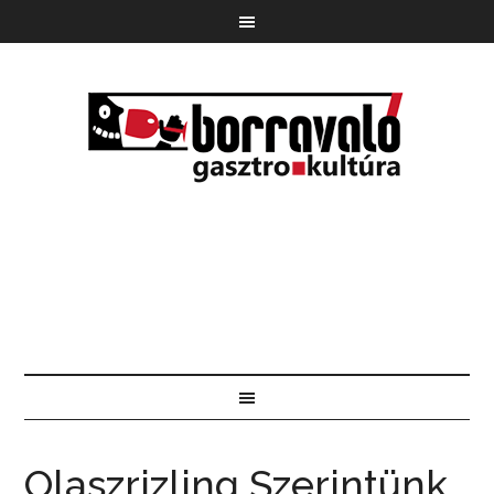
Olaszrizling Szerintünk