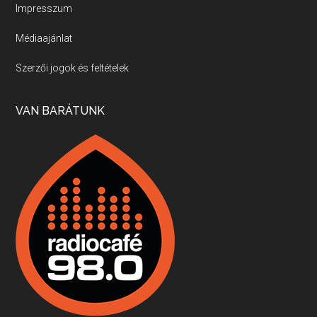
Impresszum
Médiaajánlat
Villány, kékfrankos, Jackfall
Szerzői jogok és feltételek
Apr 17, 2026 • 00:35:38
Szép nemzetközi versenyeredmények, izgalmas, könnyed, de tartalmas kékfrankosok és portugieserek: ezt a vonalat viszi ma a Jackfall. A lehetőségek mellett vannak azonban kihívások, bőven.
VAN BARÁTUNK
Boston, teadélután, bab és homár
Apr 9, 2026 • 00:37:17
Milyen és mennyi teát öntöttek a bostoni kikötő vizébe, több, mint 250 évvel ezelőtt? És hogy lett a homárból drága étel, amikor régen még a szegények eledele volt és annyi volt belőle, hogy a földekre is hordták tápnak?
Fermentáljunk, a testünk meghálálja!
Apr 3, 2026 • 00:36:07
Egyszerűen fogalmaza: vannak a bélrendszerünkben rossz baktériumok, meg vannak jók. A fermentált élelmiszerekkel a jókat hozzuk előnybe, ráadásul finomat is eszünk – mondja B. Király Györgyi.