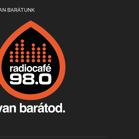
Mi lesz a magyar borágazattal, magyar borral? A kérdés több szempontból is releváns, a gazdasági, környezetei változások sürgős válaszokat igényelnek. Erről beszélgettünk Ercsey Dániellel.
AN BARÁTUNK
A nagy szakácsgeneráció 1. rész - Id. Marchal József és Dobos C. József
Apr 24, 2026 • 00:38:10
Új sorozatunkban a nagy magyarországi szakácsgeneráció tagjairól beszélgetünk: a sorozat első részében a francia születésű, de a magyar konyhára nagy hatást gyakorló Id. Marchal József, és egyik leghíresebb tanítványa, Dobos C. József az alanyaink.
Villány, kékfrankos, Jackfall
Apr 17, 2026 • 00:35:38
Szép nemzetközi versenyeredmények, izgalmas, könnyed, de tartalmas kékfrankosok és portugieserek: ezt a vonalat viszi ma a Jackfall. A lehetőségek mellett vannak azonban kihívások, bőven.
Boston, teadélután, bab és homár
Apr 9, 2026 • 00:37:17
Milyen és mennyi teát öntöttek a bostoni kikötő vizébe, több, mint 250 évvel ezelőtt? És hogy lett a homárból drága étel, amikor régen még a szegények eledele volt és annyi volt belőle, hogy a földekre is hordták tápnak?
Fermentáljunk, a testünk meghálálja!
Apr 3, 2026 • 00:36:07
Egyszerűen fogalmaza: vannak a bélrendszerünkben rossz baktériumok, meg vannak jók. A fermentált élelmiszerekkel a jókat hozzuk előnybe, ráadásul finomat is eszünk – mondja B. Király Györgyi.