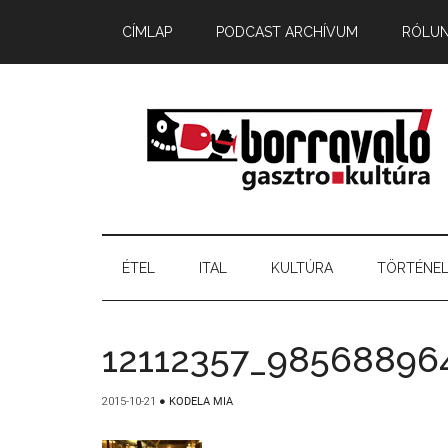
CÍMLAP
PODCAST ARCHÍVUM
RÓLU
ÉTEL
ITAL
KULTÚRA
TÖRTÉNE
12112357_98568896
2015-10-21
●
KODELA MIA