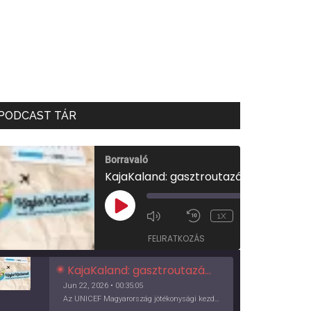
PODCAST TÁR
Borravaló
KajaKaland: gasztroutazás a föld körül
00:00
/
PLAY
1X
00:35:05
EPISODE
FELIRATKOZÁS
KajaKaland: gasztroutazás a föld körül
Jun 22, 2026 • 00:35:05
Az UNICEF Magyarország jótékonysági kezdeményezése izgalmas, egész éves világkörüli ízutazásra hív, igazi családi program és gasztroedukáció, illetve segítség a rászorulóknak is egyben.