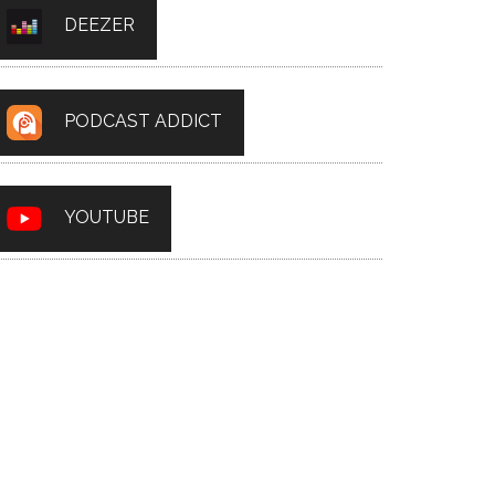
DEEZER
PODCAST ADDICT
YOUTUBE