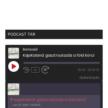
PODCAST TÁR
Borravaló
KajaKaland: gasztroutazás a föld körül
PLAY
1X
00:00
/
00:35:05
EPISODE
FELIRATKOZÁS
KajaKaland: gasztroutazás a föld körül 
Jun 22, 2026 • 00:35:05