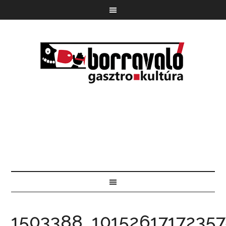
1503388_1015261717235