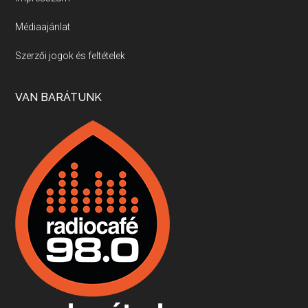
Médiaajánlat
Villány, kékfrankos, Jackfall
Szerzői jogok és feltételek
Apr 17, 2026 • 00:35:38
Szép nemzetközi versenyeredmények, izgalmas, könnyed, de tartalmas kékfrankosok és portugieserek: ezt a vonalat viszi ma a Jackfall. A lehetőségek mellett vannak azonban kihívások, bőven.
VAN BARÁTUNK
Boston, teadélután, bab és homár
Apr 9, 2026 • 00:37:17
Milyen és mennyi teát öntöttek a bostoni kikötő vizébe, több, mint 250 évvel ezelőtt? És hogy lett a homárból drága étel, amikor régen még a szegények eledele volt és annyi volt belőle, hogy a földekre is hordták tápnak?
Fermentáljunk, a testünk meghálálja!
Apr 3, 2026 • 00:36:07
Egyszerűen fogalmaza: vannak a bélrendszerünkben rossz baktériumok, meg vannak jók. A fermentált élelmiszerekkel a jókat hozzuk előnybe, ráadásul finomat is eszünk – mondja B. Király Györgyi.