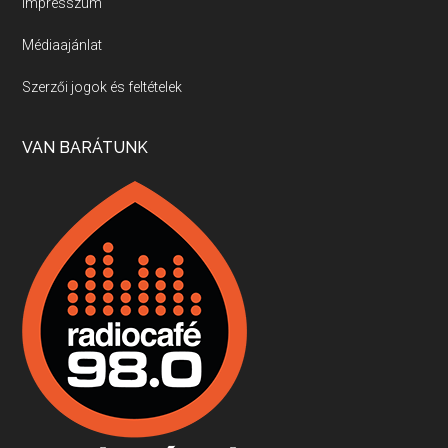
Impresszum
Médiaajánlat
Villány, kékfrankos, Jackfall
Szerzői jogok és feltételek
Apr 17, 2026 • 00:35:38
Szép nemzetközi versenyeredmények, izgalmas, könnyed, de tartalmas kékfrankosok és portugieserek: ezt a vonalat viszi ma a Jackfall. A lehetőségek mellett vannak azonban kihívások, bőven.
VAN BARÁTUNK
Boston, teadélután, bab és homár
Apr 9, 2026 • 00:37:17
Milyen és mennyi teát öntöttek a bostoni kikötő vizébe, több, mint 250 évvel ezelőtt? És hogy lett a homárból drága étel, amikor régen még a szegények eledele volt és annyi volt belőle, hogy a földekre is hordták tápnak?
Fermentáljunk, a testünk meghálálja!
Apr 3, 2026 • 00:36:07
Egyszerűen fogalmaza: vannak a bélrendszerünkben rossz baktériumok, meg vannak jók. A fermentált élelmiszerekkel a jókat hozzuk előnybe, ráadásul finomat is eszünk – mondja B. Király Györgyi.