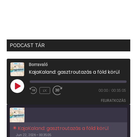
PODCAST TÁR
Borravaló
KajaKaland: gasztroutazás a föld körül
PLAY
1X
00:00
/
00:35:05
EPISODE
FELIRATKOZÁS
KajaKaland: gasztroutazás a föld körül 
Jun 22, 2026 • 00:35:05