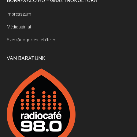
BORRAVALO.HU – GASZTROKULTÚRA
Új sorozatunkban a nagy magyarországi szakácsgeneráció tagjairól beszélgetünk: a sorozat első részében a francia születésű, de a magyar konyhára nagy hatást gyakorló Id. Marchal József, és egyik leghíresebb tanítványa, Dobos C. József az alanyaink.
Impresszum
Médiaajánlat
Villány, kékfrankos, Jackfall
Szerzői jogok és feltételek
Apr 17, 2026 • 00:35:38
Szép nemzetközi versenyeredmények, izgalmas, könnyed, de tartalmas kékfrankosok és portugieserek: ezt a vonalat viszi ma a Jackfall. A lehetőségek mellett vannak azonban kihívások, bőven.
VAN BARÁTUNK
Boston, teadélután, bab és homár
Apr 9, 2026 • 00:37:17
Milyen és mennyi teát öntöttek a bostoni kikötő vizébe, több, mint 250 évvel ezelőtt? És hogy lett a homárból drága étel, amikor régen még a szegények eledele volt és annyi volt belőle, hogy a földekre is hordták tápnak?
Fermentáljunk, a testünk meghálálja!
Apr 3, 2026 • 00:36:07
Egyszerűen fogalmaza: vannak a bélrendszerünkben rossz baktériumok, meg vannak jók. A fermentált élelmiszerekkel a jókat hozzuk előnybe, ráadásul finomat is eszünk – mondja B. Király Györgyi.