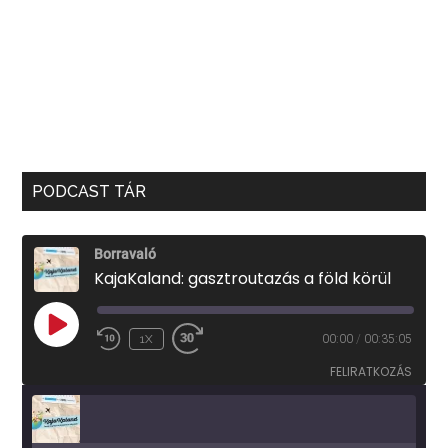
PODCAST TÁR
Borravaló
KajaKaland: gasztroutazás a föld körül
PLAY
1X
00:00
/
00:35:05
EPISODE
FELIRATKOZÁS