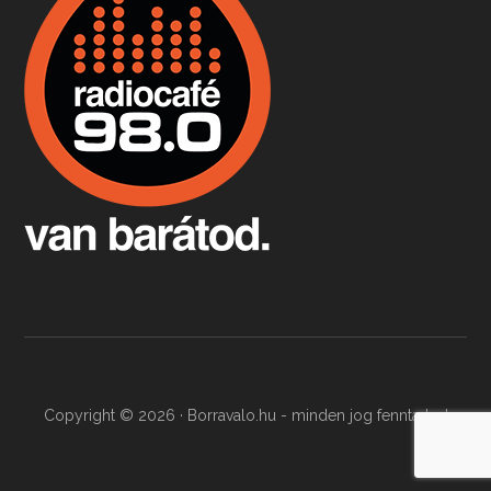
Milyen és mennyi teát öntöttek a bostoni kikötő vizébe, több, mint 250 évvel ezelőtt? És hogy lett a homárból drága étel, amikor régen még a szegények eledele volt és annyi volt belőle, hogy a földekre is hordták tápnak?
Fermentáljunk, a testünk meghálálja!
Apr 3, 2026 • 00:36:07
Egyszerűen fogalmaza: vannak a bélrendszerünkben rossz baktériumok, meg vannak jók. A fermentált élelmiszerekkel a jókat hozzuk előnybe, ráadásul finomat is eszünk – mondja B. Király Györgyi.
Copyright © 2026 · Borravalo.hu - minden jog fenntartva!