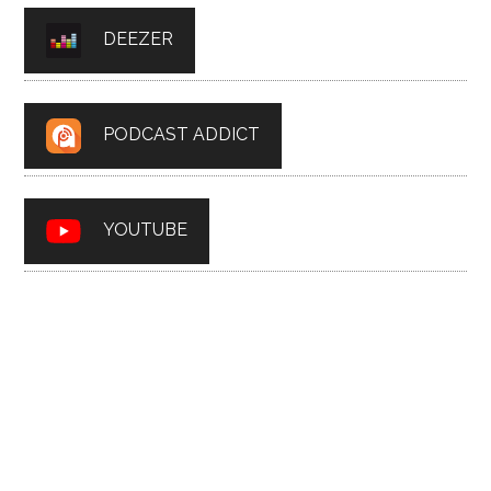
DEEZER
PODCAST ADDICT
YOUTUBE