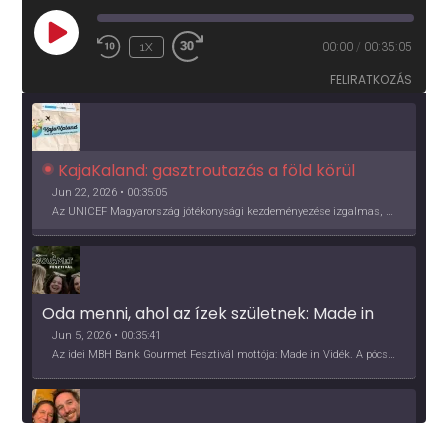
PLAY
1X
00:00
/
00:35:05
EPISODE
FELIRATKOZÁS
KajaKaland: gasztroutazás a föld körül 
Jun 22, 2026 • 00:35:05
Az UNICEF Magyarország jótékonysági kezdeményezése izgalmas, egész éves világkörüli ízutazásra hív, igazi családi program és gasztroedukáció, illetve segítség a rászorulóknak is egyben.
Oda menni, ahol az ízek születnek: Made in 
Vidék, Gourmet Fesztivál 2026
Jun 5, 2026 • 00:35:41
Az idei MBH Bank Gourmet Fesztivál mottója: Made in Vidék. A pócsmegyeri Papi, a mályinkai Iszkor és a szigligeti Villa Kabala tulajdonosai beszélnek arról, hogy mit jelentenek nekik a vidék ízei.