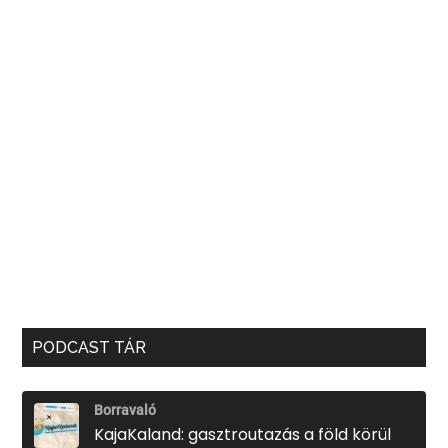
PODCAST TÁR
Borravaló
KajaKaland: gasztroutazás a föld körül