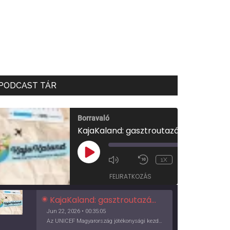
PODCAST TÁR
Borravaló
KajaKaland: gasztroutazás a föld körül
00:00
/
PLAY
1X
00:35:05
EPISODE
FELIRATKOZÁS
KajaKaland: gasztroutazás a föld körül
Jun 22, 2026 • 00:35:05
Az UNICEF Magyarország jótékonysági kezdeményezése izgalmas, egész éves világkörüli ízutazásra hív, igazi családi program és gasztroedukáció, illetve segítség a rászorulóknak is egyben.