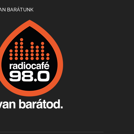
Mi lesz a magyar borágazattal, magyar borral? A kérdés több szempontból is releváns, a gazdasági, környezetei változások sürgős válaszokat igényelnek. Erről beszélgettünk Ercsey Dániellel.
AN BARÁTUNK
A nagy szakácsgeneráció 1. rész - Id. Marchal József és Dobos C. József
Apr 24, 2026 • 00:38:10
Új sorozatunkban a nagy magyarországi szakácsgeneráció tagjairól beszélgetünk: a sorozat első részében a francia születésű, de a magyar konyhára nagy hatást gyakorló Id. Marchal József, és egyik leghíresebb tanítványa, Dobos C. József az alanyaink.
Villány, kékfrankos, Jackfall
Apr 17, 2026 • 00:35:38
Szép nemzetközi versenyeredmények, izgalmas, könnyed, de tartalmas kékfrankosok és portugieserek: ezt a vonalat viszi ma a Jackfall. A lehetőségek mellett vannak azonban kihívások, bőven.
Boston, teadélután, bab és homár
Apr 9, 2026 • 00:37:17
Milyen és mennyi teát öntöttek a bostoni kikötő vizébe, több, mint 250 évvel ezelőtt? És hogy lett a homárból drága étel, amikor régen még a szegények eledele volt és annyi volt belőle, hogy a földekre is hordták tápnak?
Fermentáljunk, a testünk meghálálja!
Apr 3, 2026 • 00:36:07
Egyszerűen fogalmaza: vannak a bélrendszerünkben rossz baktériumok, meg vannak jók. A fermentált élelmiszerekkel a jókat hozzuk előnybe, ráadásul finomat is eszünk – mondja B. Király Györgyi.