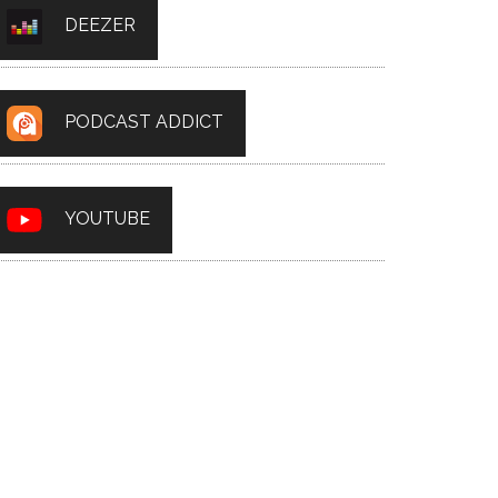
DEEZER
PODCAST ADDICT
YOUTUBE