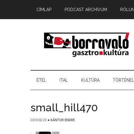
CÍMLAP
PODCAST ARCHÍVUM
RÓLU
ÉTEL
ITAL
KULTÚRA
TÖRTÉNE
small_hill470
2010-02-22
●
KÁNTOR ENDRE