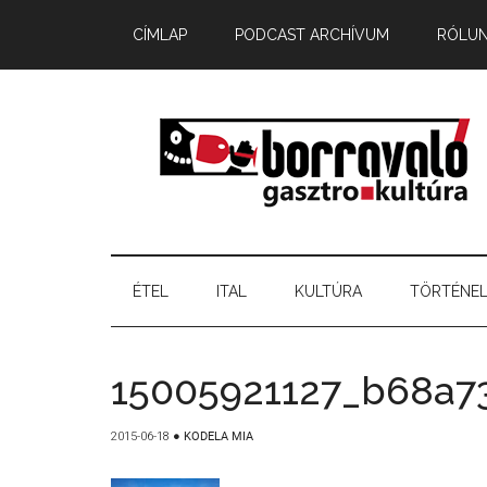
CÍMLAP
PODCAST ARCHÍVUM
RÓLU
ÉTEL
ITAL
KULTÚRA
TÖRTÉNE
15005921127_b68a7
2015-06-18
●
KODELA MIA