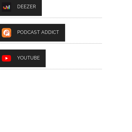
DEEZER
PODCAST ADDICT
YOUTUBE