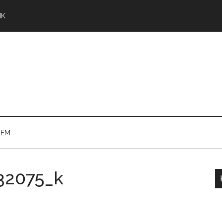
NK
LEM
32075_k