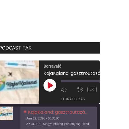
PODCAST TÁR
Borravaló
KajaKaland: gasztroutazás a föld körül
00:00
/
PLAY
1X
00:35:05
EPISODE
FELIRATKOZÁS
KajaKaland: gasztroutazás a föld körül
Jun 22, 2026 • 00:35:05
Az UNICEF Magyarország jótékonysági kezdeményezése izgalmas, egész éves világkörüli ízutazásra hív, igazi családi program és gasztroedukáció, illetve segítség a rászorulóknak is egyben.