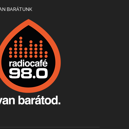
Mi lesz a magyar borágazattal, magyar borral? A kérdés több szempontból is releváns, a gazdasági, környezetei változások sürgős válaszokat igényelnek. Erről beszélgettünk Ercsey Dániellel.
AN BARÁTUNK
A nagy szakácsgeneráció 1. rész - Id. Marchal József és Dobos C. József
Apr 24, 2026 • 00:38:10
Új sorozatunkban a nagy magyarországi szakácsgeneráció tagjairól beszélgetünk: a sorozat első részében a francia születésű, de a magyar konyhára nagy hatást gyakorló Id. Marchal József, és egyik leghíresebb tanítványa, Dobos C. József az alanyaink.
Villány, kékfrankos, Jackfall
Apr 17, 2026 • 00:35:38
Szép nemzetközi versenyeredmények, izgalmas, könnyed, de tartalmas kékfrankosok és portugieserek: ezt a vonalat viszi ma a Jackfall. A lehetőségek mellett vannak azonban kihívások, bőven.
Boston, teadélután, bab és homár
Apr 9, 2026 • 00:37:17
Milyen és mennyi teát öntöttek a bostoni kikötő vizébe, több, mint 250 évvel ezelőtt? És hogy lett a homárból drága étel, amikor régen még a szegények eledele volt és annyi volt belőle, hogy a földekre is hordták tápnak?
Fermentáljunk, a testünk meghálálja!
Apr 3, 2026 • 00:36:07
Egyszerűen fogalmaza: vannak a bélrendszerünkben rossz baktériumok, meg vannak jók. A fermentált élelmiszerekkel a jókat hozzuk előnybe, ráadásul finomat is eszünk – mondja B. Király Györgyi.