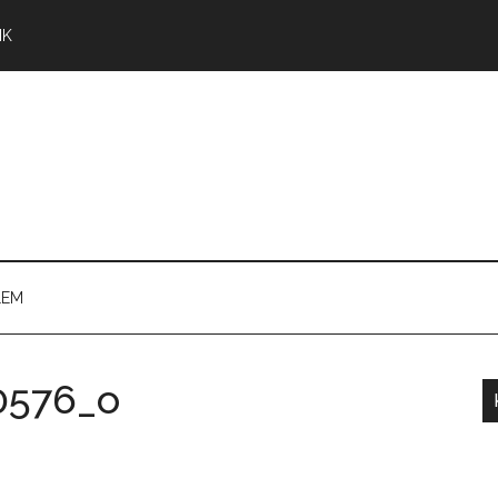
NK
LEM
0576_o