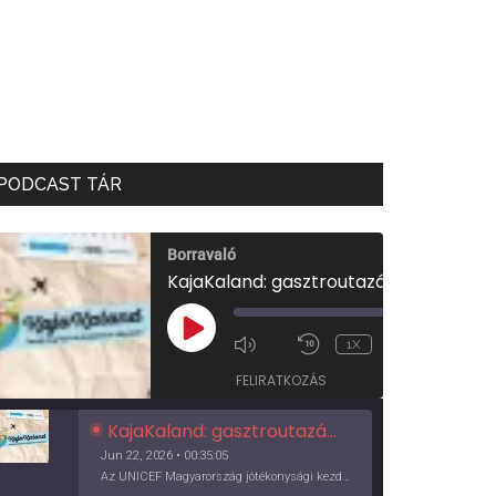
PODCAST TÁR
Borravaló
KajaKaland: gasztroutazás a föld körül
00:00
/
PLAY
1X
00:35:05
EPISODE
FELIRATKOZÁS
KajaKaland: gasztroutazás a föld körül
Jun 22, 2026 • 00:35:05
Az UNICEF Magyarország jótékonysági kezdeményezése izgalmas, egész éves világkörüli ízutazásra hív, igazi családi program és gasztroedukáció, illetve segítség a rászorulóknak is egyben.