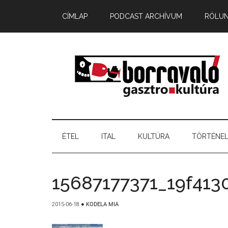
CÍMLAP
PODCAST ARCHÍVUM
RÓLU
ÉTEL
ITAL
KULTÚRA
TÖRTÉNE
15687177371_19f413
2015-06-18
●
KODELA MIA