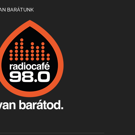
Mi lesz a magyar borágazattal, magyar borral? A kérdés több szempontból is releváns, a gazdasági, környezetei változások sürgős válaszokat igényelnek. Erről beszélgettünk Ercsey Dániellel.
AN BARÁTUNK
A nagy szakácsgeneráció 1. rész - Id. Marchal József és Dobos C. József
Apr 24, 2026 • 00:38:10
Új sorozatunkban a nagy magyarországi szakácsgeneráció tagjairól beszélgetünk: a sorozat első részében a francia születésű, de a magyar konyhára nagy hatást gyakorló Id. Marchal József, és egyik leghíresebb tanítványa, Dobos C. József az alanyaink.
Villány, kékfrankos, Jackfall
Apr 17, 2026 • 00:35:38
Szép nemzetközi versenyeredmények, izgalmas, könnyed, de tartalmas kékfrankosok és portugieserek: ezt a vonalat viszi ma a Jackfall. A lehetőségek mellett vannak azonban kihívások, bőven.
Boston, teadélután, bab és homár
Apr 9, 2026 • 00:37:17
Milyen és mennyi teát öntöttek a bostoni kikötő vizébe, több, mint 250 évvel ezelőtt? És hogy lett a homárból drága étel, amikor régen még a szegények eledele volt és annyi volt belőle, hogy a földekre is hordták tápnak?
Fermentáljunk, a testünk meghálálja!
Apr 3, 2026 • 00:36:07
Egyszerűen fogalmaza: vannak a bélrendszerünkben rossz baktériumok, meg vannak jók. A fermentált élelmiszerekkel a jókat hozzuk előnybe, ráadásul finomat is eszünk – mondja B. Király Györgyi.