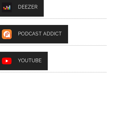
DEEZER
PODCAST ADDICT
YOUTUBE