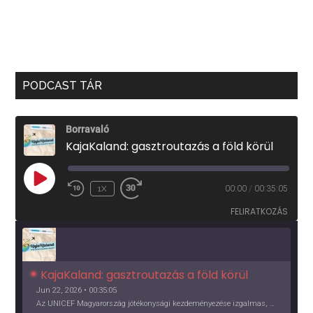
PODCAST TÁR
Borravaló
KajaKaland: gasztroutazás a föld körül
PLAY
1X
00:00
/
00:35:05
EPISODE
FELIRATKOZÁS
KajaKaland: gasztroutazás a föld körül 
Jun 22, 2026 • 00:35:05
Az UNICEF Magyarország jótékonysági kezdeményezése izgalmas, egész éves világkörüli ízutazásra hív, igazi családi program és gasztroedukáció, illetve segítség a rászorulóknak is egyben.