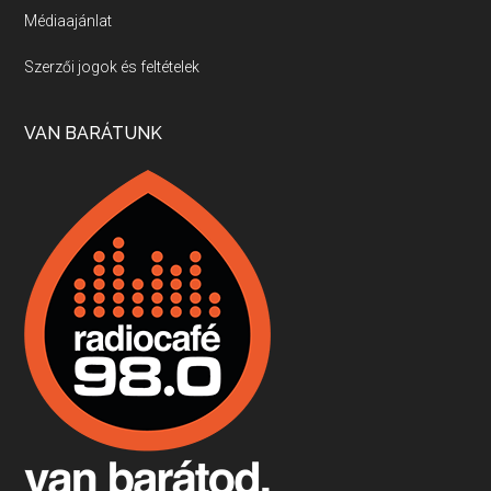
Médiaajánlat
Villány, kékfrankos, Jackfall
Szerzői jogok és feltételek
Apr 17, 2026 • 00:35:38
Szép nemzetközi versenyeredmények, izgalmas, könnyed, de tartalmas kékfrankosok és portugieserek: ezt a vonalat viszi ma a Jackfall. A lehetőségek mellett vannak azonban kihívások, bőven.
VAN BARÁTUNK
Boston, teadélután, bab és homár
Apr 9, 2026 • 00:37:17
Milyen és mennyi teát öntöttek a bostoni kikötő vizébe, több, mint 250 évvel ezelőtt? És hogy lett a homárból drága étel, amikor régen még a szegények eledele volt és annyi volt belőle, hogy a földekre is hordták tápnak?
Fermentáljunk, a testünk meghálálja!
Apr 3, 2026 • 00:36:07
Egyszerűen fogalmaza: vannak a bélrendszerünkben rossz baktériumok, meg vannak jók. A fermentált élelmiszerekkel a jókat hozzuk előnybe, ráadásul finomat is eszünk – mondja B. Király Györgyi.