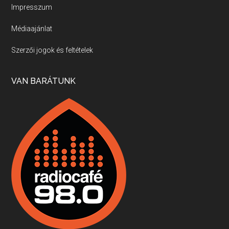
Impresszum
Médiaajánlat
Villány, kékfrankos, Jackfall
Szerzői jogok és feltételek
Apr 17, 2026 • 00:35:38
Szép nemzetközi versenyeredmények, izgalmas, könnyed, de tartalmas kékfrankosok és portugieserek: ezt a vonalat viszi ma a Jackfall. A lehetőségek mellett vannak azonban kihívások, bőven.
VAN BARÁTUNK
Boston, teadélután, bab és homár
Apr 9, 2026 • 00:37:17
Milyen és mennyi teát öntöttek a bostoni kikötő vizébe, több, mint 250 évvel ezelőtt? És hogy lett a homárból drága étel, amikor régen még a szegények eledele volt és annyi volt belőle, hogy a földekre is hordták tápnak?
Fermentáljunk, a testünk meghálálja!
Apr 3, 2026 • 00:36:07
Egyszerűen fogalmaza: vannak a bélrendszerünkben rossz baktériumok, meg vannak jók. A fermentált élelmiszerekkel a jókat hozzuk előnybe, ráadásul finomat is eszünk – mondja B. Király Györgyi.