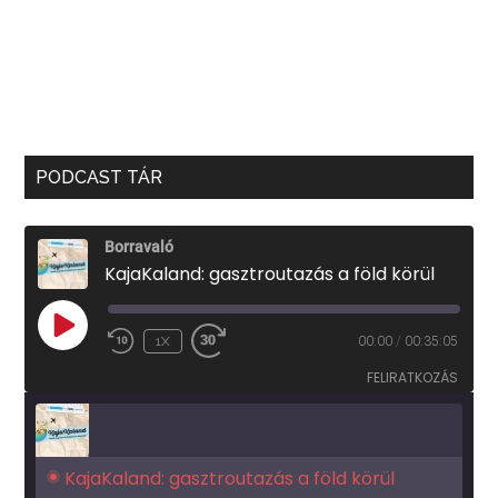
PODCAST TÁR
Borravaló
KajaKaland: gasztroutazás a föld körül
PLAY
1X
00:00
/
00:35:05
EPISODE
FELIRATKOZÁS
KajaKaland: gasztroutazás a föld körül 