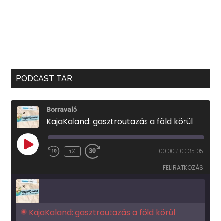
PODCAST TÁR
Borravaló
KajaKaland: gasztroutazás a föld körül
PLAY
1X
00:00
/
00:35:05
EPISODE
FELIRATKOZÁS
KajaKaland: gasztroutazás a föld körül 