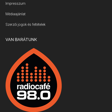
Impresszum
Médiaajánlat
Villány, kékfrankos, Jackfall
Szerzői jogok és feltételek
Apr 17, 2026 • 00:35:38
Szép nemzetközi versenyeredmények, izgalmas, könnyed, de tartalmas kékfrankosok és portugieserek: ezt a vonalat viszi ma a Jackfall. A lehetőségek mellett vannak azonban kihívások, bőven.
VAN BARÁTUNK
Boston, teadélután, bab és homár
Apr 9, 2026 • 00:37:17
Milyen és mennyi teát öntöttek a bostoni kikötő vizébe, több, mint 250 évvel ezelőtt? És hogy lett a homárból drága étel, amikor régen még a szegények eledele volt és annyi volt belőle, hogy a földekre is hordták tápnak?
Fermentáljunk, a testünk meghálálja!
Apr 3, 2026 • 00:36:07
Egyszerűen fogalmaza: vannak a bélrendszerünkben rossz baktériumok, meg vannak jók. A fermentált élelmiszerekkel a jókat hozzuk előnybe, ráadásul finomat is eszünk – mondja B. Király Györgyi.