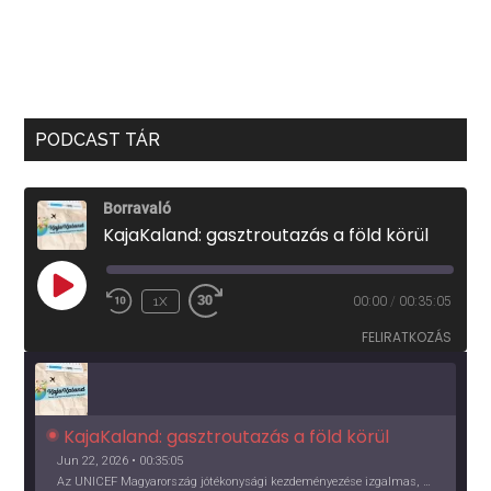
PODCAST TÁR
Borravaló
KajaKaland: gasztroutazás a föld körül
PLAY
1X
00:00
/
00:35:05
EPISODE
FELIRATKOZÁS
KajaKaland: gasztroutazás a föld körül 
Jun 22, 2026 • 00:35:05
Az UNICEF Magyarország jótékonysági kezdeményezése izgalmas, egész éves világkörüli ízutazásra hív, igazi családi program és gasztroedukáció, illetve segítség a rászorulóknak is egyben.