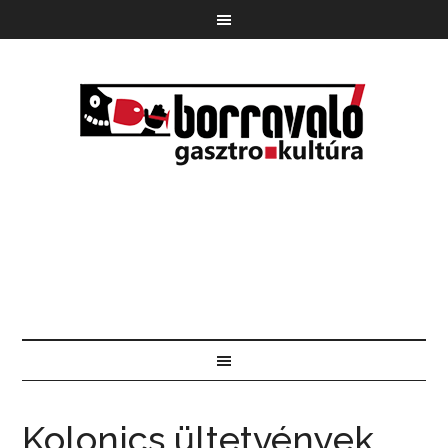
Kolonics ültetvények