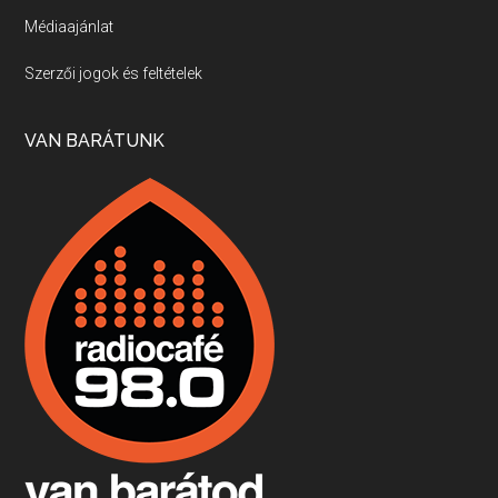
Médiaajánlat
Villány, kékfrankos, Jackfall
Szerzői jogok és feltételek
Apr 17, 2026 • 00:35:38
Szép nemzetközi versenyeredmények, izgalmas, könnyed, de tartalmas kékfrankosok és portugieserek: ezt a vonalat viszi ma a Jackfall. A lehetőségek mellett vannak azonban kihívások, bőven.
VAN BARÁTUNK
Boston, teadélután, bab és homár
Apr 9, 2026 • 00:37:17
Milyen és mennyi teát öntöttek a bostoni kikötő vizébe, több, mint 250 évvel ezelőtt? És hogy lett a homárból drága étel, amikor régen még a szegények eledele volt és annyi volt belőle, hogy a földekre is hordták tápnak?
Fermentáljunk, a testünk meghálálja!
Apr 3, 2026 • 00:36:07
Egyszerűen fogalmaza: vannak a bélrendszerünkben rossz baktériumok, meg vannak jók. A fermentált élelmiszerekkel a jókat hozzuk előnybe, ráadásul finomat is eszünk – mondja B. Király Györgyi.