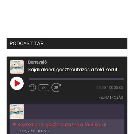
PODCAST TÁR
Borravaló
KajaKaland: gasztroutazás a föld körül
PLAY
1X
00:00
/
00:35:05
EPISODE
FELIRATKOZÁS
KajaKaland: gasztroutazás a föld körül 
Jun 22, 2026 • 00:35:05