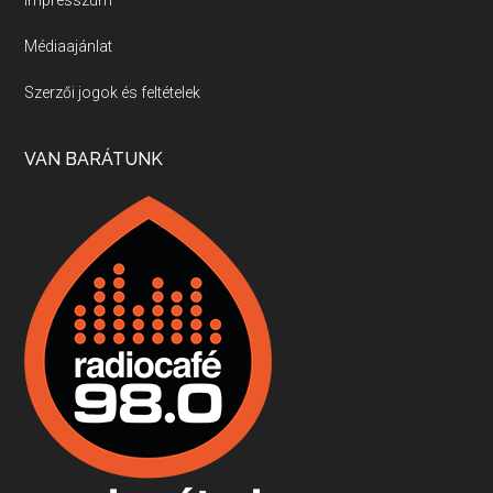
Impresszum
Médiaajánlat
Villány, kékfrankos, Jackfall
Szerzői jogok és feltételek
Apr 17, 2026 • 00:35:38
Szép nemzetközi versenyeredmények, izgalmas, könnyed, de tartalmas kékfrankosok és portugieserek: ezt a vonalat viszi ma a Jackfall. A lehetőségek mellett vannak azonban kihívások, bőven.
VAN BARÁTUNK
Boston, teadélután, bab és homár
Apr 9, 2026 • 00:37:17
Milyen és mennyi teát öntöttek a bostoni kikötő vizébe, több, mint 250 évvel ezelőtt? És hogy lett a homárból drága étel, amikor régen még a szegények eledele volt és annyi volt belőle, hogy a földekre is hordták tápnak?
Fermentáljunk, a testünk meghálálja!
Apr 3, 2026 • 00:36:07
Egyszerűen fogalmaza: vannak a bélrendszerünkben rossz baktériumok, meg vannak jók. A fermentált élelmiszerekkel a jókat hozzuk előnybe, ráadásul finomat is eszünk – mondja B. Király Györgyi.