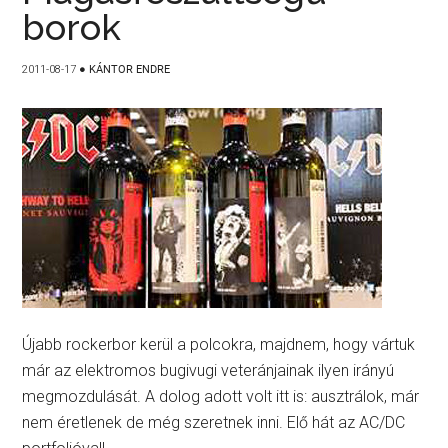
borok
2011-08-17
●
KÁNTOR ENDRE
Újabb rockerbor kerül a polcokra, majdnem, hogy vártuk
már az elektromos bugivugi veteránjainak ilyen irányú
megmozdulását. A dolog adott volt itt is: ausztrálok, már
nem éretlenek de még szeretnek inni. Elő hát az AC/DC