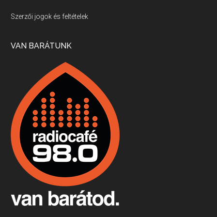
Villány, kékfrankos, Jackfall
Szerzői jogok és feltételek
Apr 17, 2026 • 00:35:38
Szép nemzetközi versenyeredmények, izgalmas, könnyed, de tartalmas kékfrankosok és portugieserek: ezt a vonalat viszi ma a Jackfall. A lehetőségek mellett vannak azonban kihívások, bőven.
VAN BARÁTUNK
Boston, teadélután, bab és homár
Apr 9, 2026 • 00:37:17
Milyen és mennyi teát öntöttek a bostoni kikötő vizébe, több, mint 250 évvel ezelőtt? És hogy lett a homárból drága étel, amikor régen még a szegények eledele volt és annyi volt belőle, hogy a földekre is hordták tápnak?
Fermentáljunk, a testünk meghálálja!
Apr 3, 2026 • 00:36:07
Egyszerűen fogalmaza: vannak a bélrendszerünkben rossz baktériumok, meg vannak jók. A fermentált élelmiszerekkel a jókat hozzuk előnybe, ráadásul finomat is eszünk – mondja B. Király Györgyi.