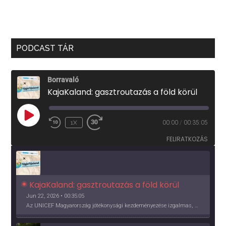
PODCAST TÁR
Borravaló
KajaKaland: gasztroutazás a föld körül
PLAY
1X
00:00
/
00:35:05
EPISODE
FELIRATKOZÁS
KajaKaland: gasztroutazás a föld körül 
Jun 22, 2026 • 00:35:05
Az UNICEF Magyarország jótékonysági kezdeményezése izgalmas, egész éves világkörüli ízutazásra hív, igazi családi program és gasztroedukáció, illetve segítség a rászorulóknak is egyben.