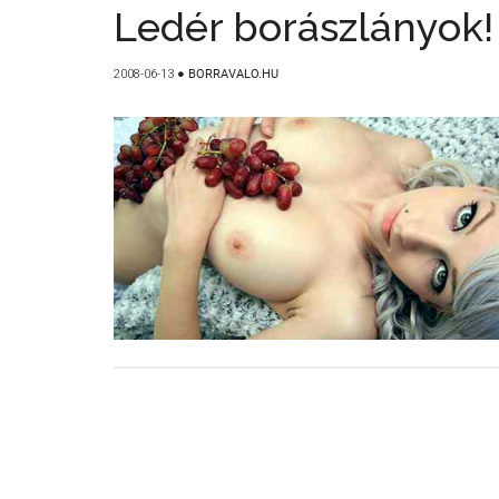
Ledér borászlányok!
2008-06-13
●
BORRAVALO.HU