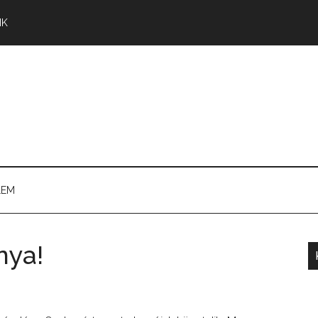
NK
LEM
nya!