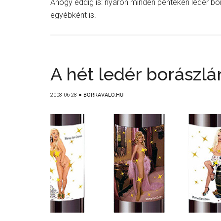
Ahogy eddig is: nyáron minden pénteken ledér bor
egyébként is.
A hét ledér borászlá
2008-06-28
●
BORRAVALO.HU