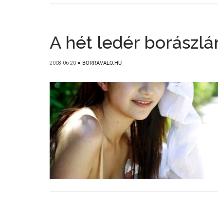
A hét ledér borászlá
2008-06-20
●
BORRAVALO.HU