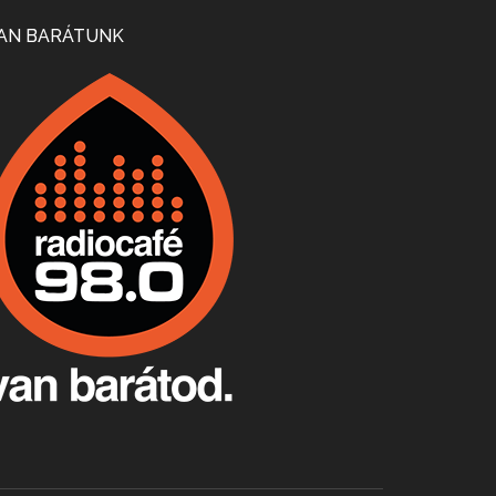
Mi lesz a magyar borágazattal, magyar borral? A kérdés több szempontból is releváns, a gazdasági, környezetei változások sürgős válaszokat igényelnek. Erről beszélgettünk Ercsey Dániellel.
AN BARÁTUNK
A nagy szakácsgeneráció 1. rész - Id. Marchal József és Dobos C. József
Apr 24, 2026 • 00:38:10
Új sorozatunkban a nagy magyarországi szakácsgeneráció tagjairól beszélgetünk: a sorozat első részében a francia születésű, de a magyar konyhára nagy hatást gyakorló Id. Marchal József, és egyik leghíresebb tanítványa, Dobos C. József az alanyaink.
Villány, kékfrankos, Jackfall
Apr 17, 2026 • 00:35:38
Szép nemzetközi versenyeredmények, izgalmas, könnyed, de tartalmas kékfrankosok és portugieserek: ezt a vonalat viszi ma a Jackfall. A lehetőségek mellett vannak azonban kihívások, bőven.
Boston, teadélután, bab és homár
Apr 9, 2026 • 00:37:17
Milyen és mennyi teát öntöttek a bostoni kikötő vizébe, több, mint 250 évvel ezelőtt? És hogy lett a homárból drága étel, amikor régen még a szegények eledele volt és annyi volt belőle, hogy a földekre is hordták tápnak?
Fermentáljunk, a testünk meghálálja!
Apr 3, 2026 • 00:36:07
Egyszerűen fogalmaza: vannak a bélrendszerünkben rossz baktériumok, meg vannak jók. A fermentált élelmiszerekkel a jókat hozzuk előnybe, ráadásul finomat is eszünk – mondja B. Király Györgyi.