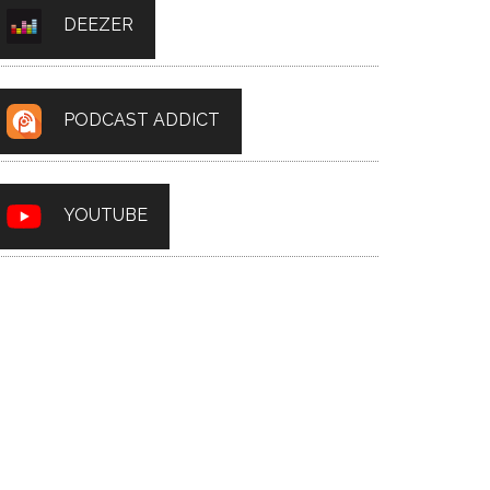
DEEZER
PODCAST ADDICT
YOUTUBE