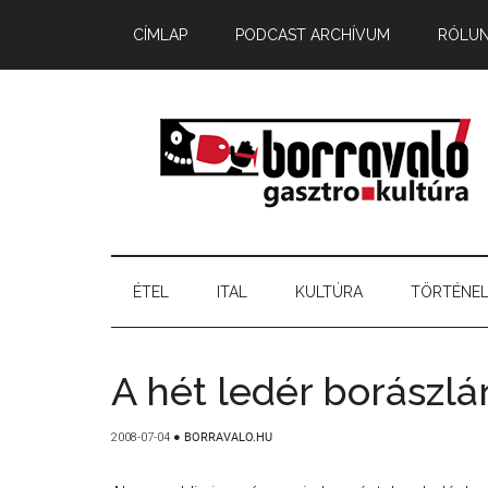
CÍMLAP
PODCAST ARCHÍVUM
RÓLU
ÉTEL
ITAL
KULTÚRA
TÖRTÉNE
A hét ledér borászlá
2008-07-04
●
BORRAVALO.HU