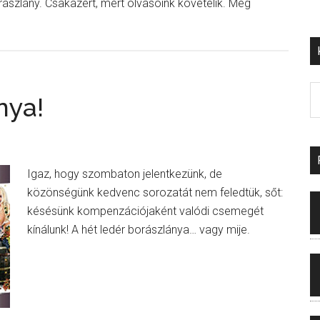
ászlány. Csakazért, mert olvasóink követelik. Meg
nya!
Igaz, hogy szombaton jelentkezünk, de
közönségünk kedvenc sorozatát nem feledtük, sőt:
késésünk kompenzációjaként valódi csemegét
kínálunk! A hét ledér borászlánya… vagy mije.