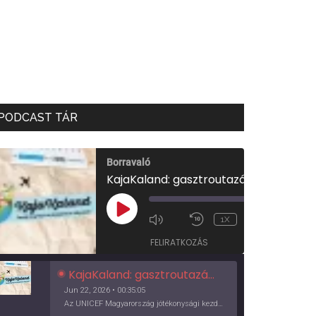
PODCAST TÁR
Borravaló
KajaKaland: gasztroutazás a föld körül
00:00
/
PLAY
1X
00:35:05
EPISODE
FELIRATKOZÁS
KajaKaland: gasztroutazás a föld körül
Jun 22, 2026 • 00:35:05
Az UNICEF Magyarország jótékonysági kezdeményezése izgalmas, egész éves világkörüli ízutazásra hív, igazi családi program és gasztroedukáció, illetve segítség a rászorulóknak is egyben.