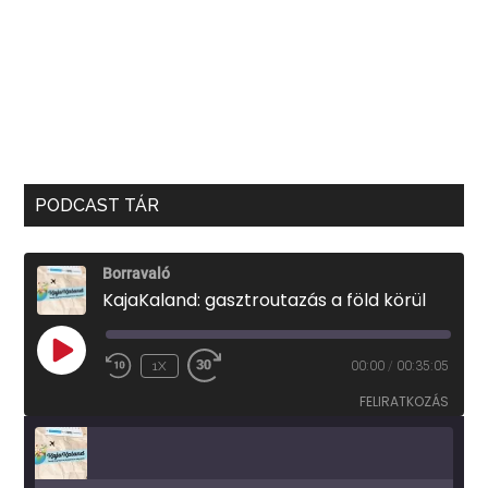
PODCAST TÁR
Borravaló
KajaKaland: gasztroutazás a föld körül
PLAY
1X
00:00
/
00:35:05
EPISODE
FELIRATKOZÁS