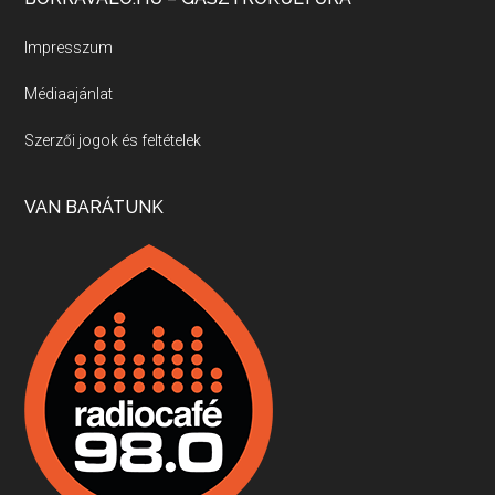
Új sorozatunkban a nagy magyarországi szakácsgeneráció tagjairól beszélgetünk: a sorozat első részében a francia születésű, de a magyar konyhára nagy hatást gyakorló Id. Marchal József, és egyik leghíresebb tanítványa, Dobos C. József az alanyaink.
Impresszum
Médiaajánlat
Villány, kékfrankos, Jackfall
Szerzői jogok és feltételek
Apr 17, 2026 • 00:35:38
Szép nemzetközi versenyeredmények, izgalmas, könnyed, de tartalmas kékfrankosok és portugieserek: ezt a vonalat viszi ma a Jackfall. A lehetőségek mellett vannak azonban kihívások, bőven.
VAN BARÁTUNK
Boston, teadélután, bab és homár
Apr 9, 2026 • 00:37:17
Milyen és mennyi teát öntöttek a bostoni kikötő vizébe, több, mint 250 évvel ezelőtt? És hogy lett a homárból drága étel, amikor régen még a szegények eledele volt és annyi volt belőle, hogy a földekre is hordták tápnak?
Fermentáljunk, a testünk meghálálja!
Apr 3, 2026 • 00:36:07
Egyszerűen fogalmaza: vannak a bélrendszerünkben rossz baktériumok, meg vannak jók. A fermentált élelmiszerekkel a jókat hozzuk előnybe, ráadásul finomat is eszünk – mondja B. Király Györgyi.