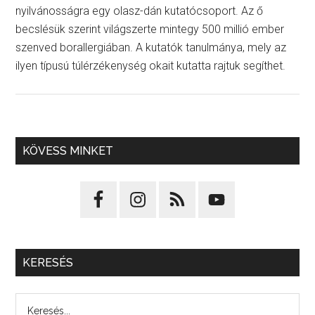
nyilvánosságra egy olasz-dán kutatócsoport. Az ő
becslésük szerint világszerte mintegy 500 millió ember
szenved borallergiában. A kutatók tanulmánya, mely az
ilyen típusú túlérzékenység okait kutatta rajtuk segíthet.
KÖVESS MINKET
KERESÉS