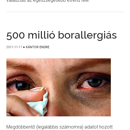
választás az egészségesebb étrend felé.
500 millió borallergiás
2011-11-17
●
KÁNTOR ENDRE
Megdöbbentő (legalábbis számomra) adatot hozott