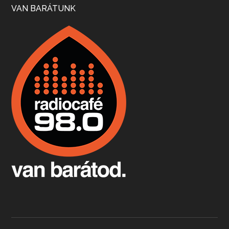
VAN BARÁTUNK
Boston, teadélután, bab és homár
Apr 9, 2026 • 00:37:17
Milyen és mennyi teát öntöttek a bostoni kikötő vizébe, több, mint 250 évvel ezelőtt? És hogy lett a homárból drága étel, amikor régen még a szegények eledele volt és annyi volt belőle, hogy a földekre is hordták tápnak?
Fermentáljunk, a testünk meghálálja!
Apr 3, 2026 • 00:36:07
Egyszerűen fogalmaza: vannak a bélrendszerünkben rossz baktériumok, meg vannak jók. A fermentált élelmiszerekkel a jókat hozzuk előnybe, ráadásul finomat is eszünk – mondja B. Király Györgyi.