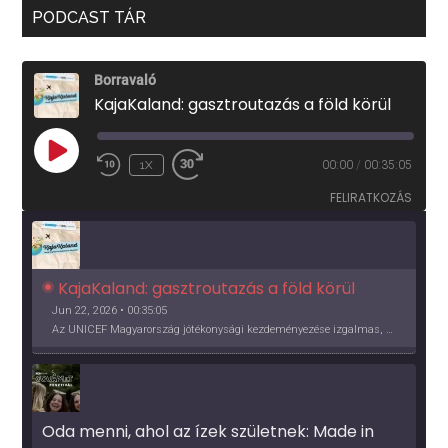
PODCAST TÁR
Borravaló
KajaKaland: gasztroutazás a föld körül
PLAY
1X
00:00
/
00:35:05
EPISODE
FELIRATKOZÁS
KajaKaland: gasztroutazás a föld körül 
Jun 22, 2026 • 00:35:05
Az UNICEF Magyarország jótékonysági kezdeményezése izgalmas, egész éves világkörüli ízutazásra hív, igazi családi program és gasztroedukáció, illetve segítség a rászorulóknak is egyben.
Oda menni, ahol az ízek születnek: Made in 