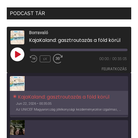
PODCAST TÁR
Borravaló
KajaKaland: gasztroutazás a föld körül
PLAY
1X
00:00
/
00:35:05
EPISODE
FELIRATKOZÁS
KajaKaland: gasztroutazás a föld körül 
Jun 22, 2026 • 00:35:05
Az UNICEF Magyarország jótékonysági kezdeményezése izgalmas, egész éves világkörüli ízutazásra hív, igazi családi program és gasztroedukáció, illetve segítség a rászorulóknak is egyben.