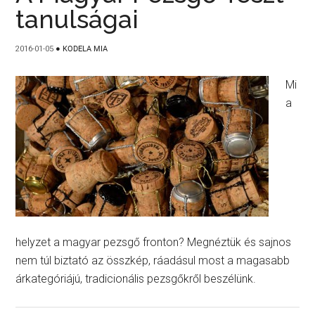
tanulságai
2016-01-05
●
KODELA MIA
Mi
a
helyzet a magyar pezsgő fronton? Megnéztük és sajnos
nem túl biztató az összkép, ráadásul most a magasabb
árkategóriájú, tradicionális pezsgőkről beszélünk.