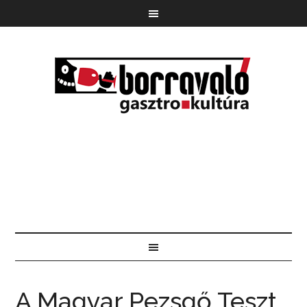
A Magyar Pezsgő Teszt