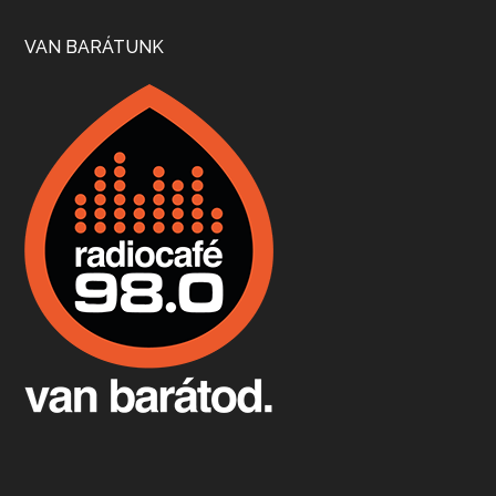
Szép nemzetközi versenyeredmények, izgalmas, könnyed, de tartalmas kékfrankosok és portugieserek: ezt a vonalat viszi ma a Jackfall. A lehetőségek mellett vannak azonban kihívások, bőven.
VAN BARÁTUNK
Boston, teadélután, bab és homár
Apr 9, 2026 • 00:37:17
Milyen és mennyi teát öntöttek a bostoni kikötő vizébe, több, mint 250 évvel ezelőtt? És hogy lett a homárból drága étel, amikor régen még a szegények eledele volt és annyi volt belőle, hogy a földekre is hordták tápnak?
Fermentáljunk, a testünk meghálálja!
Apr 3, 2026 • 00:36:07
Egyszerűen fogalmaza: vannak a bélrendszerünkben rossz baktériumok, meg vannak jók. A fermentált élelmiszerekkel a jókat hozzuk előnybe, ráadásul finomat is eszünk – mondja B. Király Györgyi.