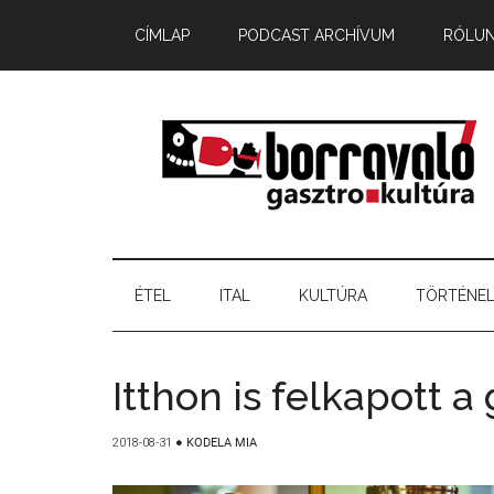
CÍMLAP
PODCAST ARCHÍVUM
RÓLU
ÉTEL
ITAL
KULTÚRA
TÖRTÉNE
Itthon is felkapott a 
2018-08-31
●
KODELA MIA