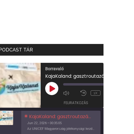
PODCAST TÁR
Borravaló
KajaKaland: gasztroutazás a föld körül
00:00
/
PLAY
1X
00:35:05
EPISODE
FELIRATKOZÁS
KajaKaland: gasztroutazás a föld körül
Jun 22, 2026 • 00:35:05
Az UNICEF Magyarország jótékonysági kezdeményezése izgalmas, egész éves világkörüli ízutazásra hív, igazi családi program és gasztroedukáció, illetve segítség a rászorulóknak is egyben.