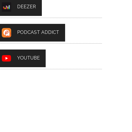
DEEZER
PODCAST ADDICT
YOUTUBE