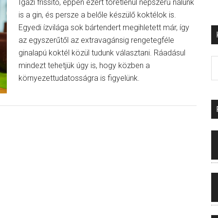
Igazi frissítő, éppen ezért töretlenül népszerű nálunk
is a gin, és persze a belőle készülő koktélok is.
Egyedi ízvilága sok bártendert megihletett már, így
az egyszerűtől az extravagánsig rengetegféle
ginalapú koktél közül tudunk választani. Ráadásul
mindezt tehetjük úgy is, hogy közben a
környezettudatosságra is figyelünk.