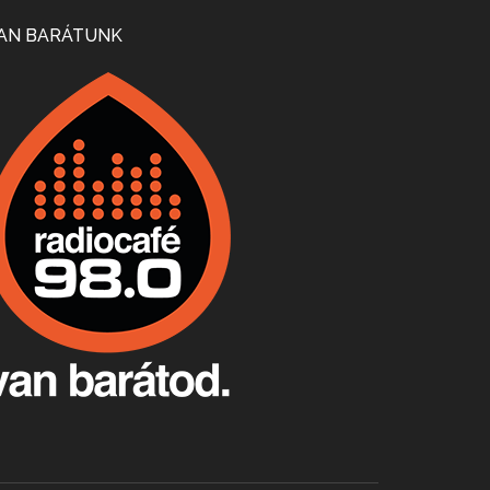
Mi lesz a magyar borágazattal, magyar borral? A kérdés több szempontból is releváns, a gazdasági, környezetei változások sürgős válaszokat igényelnek. Erről beszélgettünk Ercsey Dániellel.
AN BARÁTUNK
A nagy szakácsgeneráció 1. rész - Id. Marchal József és Dobos C. József
Apr 24, 2026 • 00:38:10
Új sorozatunkban a nagy magyarországi szakácsgeneráció tagjairól beszélgetünk: a sorozat első részében a francia születésű, de a magyar konyhára nagy hatást gyakorló Id. Marchal József, és egyik leghíresebb tanítványa, Dobos C. József az alanyaink.
Villány, kékfrankos, Jackfall
Apr 17, 2026 • 00:35:38
Szép nemzetközi versenyeredmények, izgalmas, könnyed, de tartalmas kékfrankosok és portugieserek: ezt a vonalat viszi ma a Jackfall. A lehetőségek mellett vannak azonban kihívások, bőven.
Boston, teadélután, bab és homár
Apr 9, 2026 • 00:37:17
Milyen és mennyi teát öntöttek a bostoni kikötő vizébe, több, mint 250 évvel ezelőtt? És hogy lett a homárból drága étel, amikor régen még a szegények eledele volt és annyi volt belőle, hogy a földekre is hordták tápnak?
Fermentáljunk, a testünk meghálálja!
Apr 3, 2026 • 00:36:07
Egyszerűen fogalmaza: vannak a bélrendszerünkben rossz baktériumok, meg vannak jók. A fermentált élelmiszerekkel a jókat hozzuk előnybe, ráadásul finomat is eszünk – mondja B. Király Györgyi.