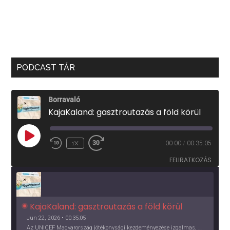
PODCAST TÁR
Borravaló
KajaKaland: gasztroutazás a föld körül
PLAY
1X
00:00
/
00:35:05
EPISODE
FELIRATKOZÁS
KajaKaland: gasztroutazás a föld körül 
Jun 22, 2026 • 00:35:05
Az UNICEF Magyarország jótékonysági kezdeményezése izgalmas, egész éves világkörüli ízutazásra hív, igazi családi program és gasztroedukáció, illetve segítség a rászorulóknak is egyben.