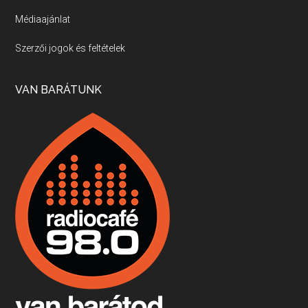
Médiaajánlat
Villány, kékfrankos, Jackfall
Szerzői jogok és feltételek
Apr 17, 2026 • 00:35:38
Szép nemzetközi versenyeredmények, izgalmas, könnyed, de tartalmas kékfrankosok és portugieserek: ezt a vonalat viszi ma a Jackfall. A lehetőségek mellett vannak azonban kihívások, bőven.
VAN BARÁTUNK
Boston, teadélután, bab és homár
Apr 9, 2026 • 00:37:17
Milyen és mennyi teát öntöttek a bostoni kikötő vizébe, több, mint 250 évvel ezelőtt? És hogy lett a homárból drága étel, amikor régen még a szegények eledele volt és annyi volt belőle, hogy a földekre is hordták tápnak?
Fermentáljunk, a testünk meghálálja!
Apr 3, 2026 • 00:36:07
Egyszerűen fogalmaza: vannak a bélrendszerünkben rossz baktériumok, meg vannak jók. A fermentált élelmiszerekkel a jókat hozzuk előnybe, ráadásul finomat is eszünk – mondja B. Király Györgyi.