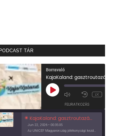
PODCAST TÁR
Borravaló
KajaKaland: gasztroutazás a föld körül
00:00
/
PLAY
1X
00:35:05
EPISODE
FELIRATKOZÁS
KajaKaland: gasztroutazás a föld körül
Jun 22, 2026 • 00:35:05
Az UNICEF Magyarország jótékonysági kezdeményezése izgalmas, egész éves világkörüli ízutazásra hív, igazi családi program és gasztroedukáció, illetve segítség a rászorulóknak is egyben.