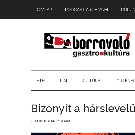
CÍMLAP
PODCAST ARCHÍVUM
RÓLU
ÉTEL
ITAL
KULTÚRA
TÖRTÉNE
Bizonyít a hárslevel
2014-06-10
●
KODELA MIA