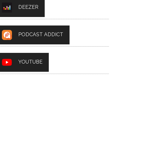
DEEZER
PODCAST ADDICT
YOUTUBE