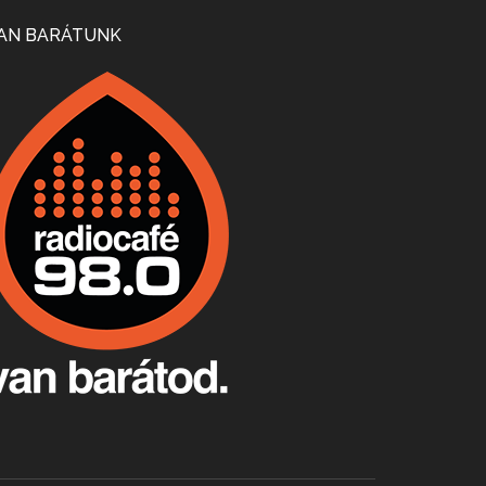
Mi lesz a magyar borágazattal, magyar borral? A kérdés több szempontból is releváns, a gazdasági, környezetei változások sürgős válaszokat igényelnek. Erről beszélgettünk Ercsey Dániellel.
AN BARÁTUNK
A nagy szakácsgeneráció 1. rész - Id. Marchal József és Dobos C. József
Apr 24, 2026 • 00:38:10
Új sorozatunkban a nagy magyarországi szakácsgeneráció tagjairól beszélgetünk: a sorozat első részében a francia születésű, de a magyar konyhára nagy hatást gyakorló Id. Marchal József, és egyik leghíresebb tanítványa, Dobos C. József az alanyaink.
Villány, kékfrankos, Jackfall
Apr 17, 2026 • 00:35:38
Szép nemzetközi versenyeredmények, izgalmas, könnyed, de tartalmas kékfrankosok és portugieserek: ezt a vonalat viszi ma a Jackfall. A lehetőségek mellett vannak azonban kihívások, bőven.
Boston, teadélután, bab és homár
Apr 9, 2026 • 00:37:17
Milyen és mennyi teát öntöttek a bostoni kikötő vizébe, több, mint 250 évvel ezelőtt? És hogy lett a homárból drága étel, amikor régen még a szegények eledele volt és annyi volt belőle, hogy a földekre is hordták tápnak?
Fermentáljunk, a testünk meghálálja!
Apr 3, 2026 • 00:36:07
Egyszerűen fogalmaza: vannak a bélrendszerünkben rossz baktériumok, meg vannak jók. A fermentált élelmiszerekkel a jókat hozzuk előnybe, ráadásul finomat is eszünk – mondja B. Király Györgyi.