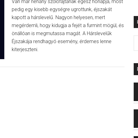
Van már néhány szőlőfajtának egész hónapja, most
pedig egy kisebb egységre ugrottunk, éjszakát
kapott a hárslevelű. Nagyon helyesen, mert
megérdemli, hogy kidugja a fejét a furmint mögül, és
önállóan is megmutassa magát. A Hárslevelűk
Éjszakája rendhagyó esemény, érdemes lenne
kiterjeszteni.