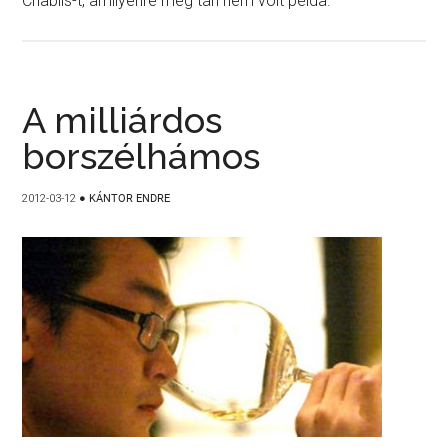
Chablis-t, amilyenre még tán nem volt példa.
A milliárdos
borszélhámos
2012-03-12
●
KÁNTOR ENDRE