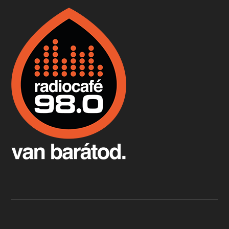
Boston, teadélután, bab és homár
Apr 9, 2026 • 00:37:17
Milyen és mennyi teát öntöttek a bostoni kikötő vizébe, több, mint 250 évvel ezelőtt? És hogy lett a homárból drága étel, amikor régen még a szegények eledele volt és annyi volt belőle, hogy a földekre is hordták tápnak?
Fermentáljunk, a testünk meghálálja!
Apr 3, 2026 • 00:36:07
Egyszerűen fogalmaza: vannak a bélrendszerünkben rossz baktériumok, meg vannak jók. A fermentált élelmiszerekkel a jókat hozzuk előnybe, ráadásul finomat is eszünk – mondja B. Király Györgyi.