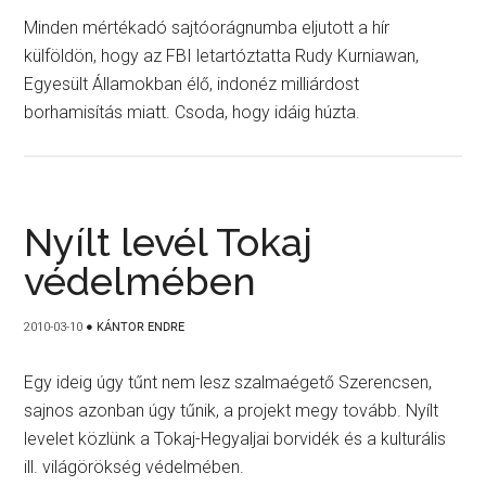
Minden mértékadó sajtóorágnumba eljutott a hír
külföldön, hogy az FBI letartóztatta Rudy Kurniawan,
Egyesült Államokban élő, indonéz milliárdost
borhamisítás miatt. Csoda, hogy idáig húzta.
Nyílt levél Tokaj
védelmében
2010-03-10
●
KÁNTOR ENDRE
Egy ideig úgy tűnt nem lesz szalmaégető Szerencsen,
sajnos azonban úgy tűnik, a projekt megy tovább. Nyílt
levelet közlünk a Tokaj-Hegyaljai borvidék és a kulturális
ill. világörökség védelmében.