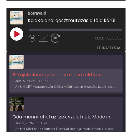
Borravaló
KajaKaland: gasztroutazás a föld körül
PLAY
1X
00:00
/
00:35:05
EPISODE
FELIRATKOZÁS
KajaKaland: gasztroutazás a föld körül 
Jun 22, 2026 • 00:35:05
Az UNICEF Magyarország jótékonysági kezdeményezése izgalmas, egész éves világkörüli ízutazásra hív, igazi családi program és gasztroedukáció, illetve segítség a rászorulóknak is egyben.
Oda menni, ahol az ízek születnek: Made in 
Vidék, Gourmet Fesztivál 2026
Jun 5, 2026 • 00:35:41
Az idei MBH Bank Gourmet Fesztivál mottója: Made in Vidék. A pócsmegyeri Papi, a mályinkai Iszkor és a szigligeti Villa Kabala tulajdonosai beszélnek arról, hogy mit jelentenek nekik a vidék ízei.