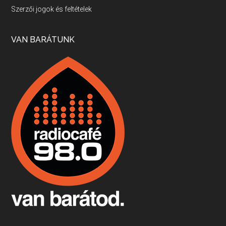
Villány, kékfrankos, Jackfall
Szerzői jogok és feltételek
Apr 17, 2026 • 00:35:38
Szép nemzetközi versenyeredmények, izgalmas, könnyed, de tartalmas kékfrankosok és portugieserek: ezt a vonalat viszi ma a Jackfall. A lehetőségek mellett vannak azonban kihívások, bőven.
VAN BARÁTUNK
Boston, teadélután, bab és homár
Apr 9, 2026 • 00:37:17
Milyen és mennyi teát öntöttek a bostoni kikötő vizébe, több, mint 250 évvel ezelőtt? És hogy lett a homárból drága étel, amikor régen még a szegények eledele volt és annyi volt belőle, hogy a földekre is hordták tápnak?
Fermentáljunk, a testünk meghálálja!
Apr 3, 2026 • 00:36:07
Egyszerűen fogalmaza: vannak a bélrendszerünkben rossz baktériumok, meg vannak jók. A fermentált élelmiszerekkel a jókat hozzuk előnybe, ráadásul finomat is eszünk – mondja B. Király Györgyi.