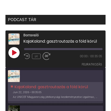
PODCAST TÁR
Borravaló
KajaKaland: gasztroutazás a föld körül
PLAY
1X
00:00
/
00:35:05
EPISODE
FELIRATKOZÁS
KajaKaland: gasztroutazás a föld körül 
Jun 22, 2026 • 00:35:05
Az UNICEF Magyarország jótékonysági kezdeményezése izgalmas, egész éves világkörüli ízutazásra hív, igazi családi program és gasztroedukáció, illetve segítség a rászorulóknak is egyben.