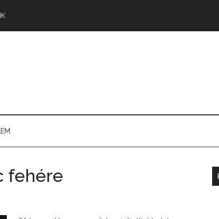
NK
LEM
 fehére