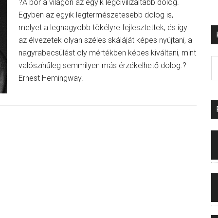
?A bor a világon az egyik legcivilizáltabb dolog.
Egyben az egyik legtermészetesebb dolog is,
melyet a legnagyobb tökélyre fejlesztettek, és így
az élvezetek olyan széles skáláját képes nyújtani, a
nagyrabecsülést oly mértékben képes kiváltani, mint
valószínűleg semmilyen más érzékelhető dolog.?
Ernest Hemingway.