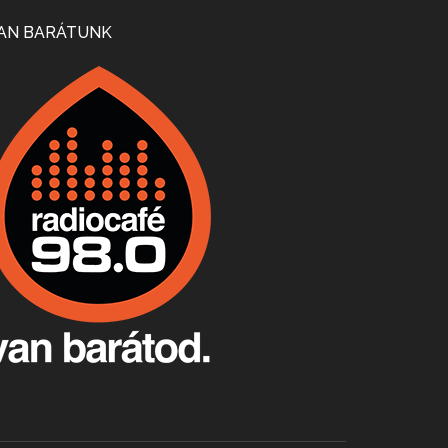
Mi lesz a magyar borágazattal, magyar borral? A kérdés több szempontból is releváns, a gazdasági, környezetei változások sürgős válaszokat igényelnek. Erről beszélgettünk Ercsey Dániellel.
AN BARÁTUNK
A nagy szakácsgeneráció 1. rész - Id. Marchal József és Dobos C. József
Apr 24, 2026 • 00:38:10
Új sorozatunkban a nagy magyarországi szakácsgeneráció tagjairól beszélgetünk: a sorozat első részében a francia születésű, de a magyar konyhára nagy hatást gyakorló Id. Marchal József, és egyik leghíresebb tanítványa, Dobos C. József az alanyaink.
Villány, kékfrankos, Jackfall
Apr 17, 2026 • 00:35:38
Szép nemzetközi versenyeredmények, izgalmas, könnyed, de tartalmas kékfrankosok és portugieserek: ezt a vonalat viszi ma a Jackfall. A lehetőségek mellett vannak azonban kihívások, bőven.
Boston, teadélután, bab és homár
Apr 9, 2026 • 00:37:17
Milyen és mennyi teát öntöttek a bostoni kikötő vizébe, több, mint 250 évvel ezelőtt? És hogy lett a homárból drága étel, amikor régen még a szegények eledele volt és annyi volt belőle, hogy a földekre is hordták tápnak?
Fermentáljunk, a testünk meghálálja!
Apr 3, 2026 • 00:36:07
Egyszerűen fogalmaza: vannak a bélrendszerünkben rossz baktériumok, meg vannak jók. A fermentált élelmiszerekkel a jókat hozzuk előnybe, ráadásul finomat is eszünk – mondja B. Király Györgyi.