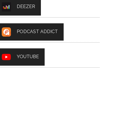
DEEZER
PODCAST ADDICT
YOUTUBE