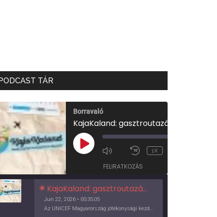
PODCAST TÁR
Borravaló
KajaKaland: gasztroutazás a föld körül
00:00
/
PLAY
1X
00:35:05
EPISODE
FELIRATKOZÁS
KajaKaland: gasztroutazás a föld körül
Jun 22, 2026 • 00:35:05
Az UNICEF Magyarország jótékonysági kezdeményezése izgalmas, egész éves világkörüli ízutazásra hív, igazi családi program és gasztroedukáció, illetve segítség a rászorulóknak is egyben.