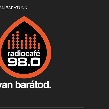
Mi lesz a magyar borágazattal, magyar borral? A kérdés több szempontból is releváns, a gazdasági, környezetei változások sürgős válaszokat igényelnek. Erről beszélgettünk Ercsey Dániellel.
AN BARÁTUNK
A nagy szakácsgeneráció 1. rész - Id. Marchal József és Dobos C. József
Apr 24, 2026 • 00:38:10
Új sorozatunkban a nagy magyarországi szakácsgeneráció tagjairól beszélgetünk: a sorozat első részében a francia születésű, de a magyar konyhára nagy hatást gyakorló Id. Marchal József, és egyik leghíresebb tanítványa, Dobos C. József az alanyaink.
Villány, kékfrankos, Jackfall
Apr 17, 2026 • 00:35:38
Szép nemzetközi versenyeredmények, izgalmas, könnyed, de tartalmas kékfrankosok és portugieserek: ezt a vonalat viszi ma a Jackfall. A lehetőségek mellett vannak azonban kihívások, bőven.
Boston, teadélután, bab és homár
Apr 9, 2026 • 00:37:17
Milyen és mennyi teát öntöttek a bostoni kikötő vizébe, több, mint 250 évvel ezelőtt? És hogy lett a homárból drága étel, amikor régen még a szegények eledele volt és annyi volt belőle, hogy a földekre is hordták tápnak?
Fermentáljunk, a testünk meghálálja!
Apr 3, 2026 • 00:36:07
Egyszerűen fogalmaza: vannak a bélrendszerünkben rossz baktériumok, meg vannak jók. A fermentált élelmiszerekkel a jókat hozzuk előnybe, ráadásul finomat is eszünk – mondja B. Király Györgyi.