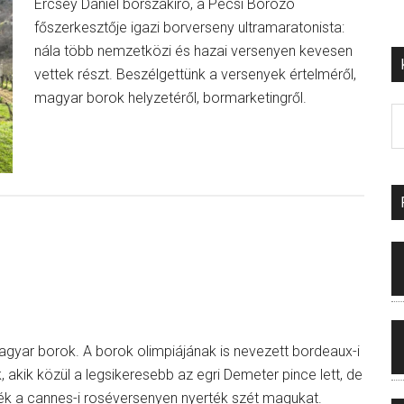
Ercsey Dániel borszakíró, a Pécsi Borozó
főszerkesztője igazi borverseny ultramaratonista:
nála több nemzetközi és hazai versenyen kevesen
vettek részt. Beszélgettünk a versenyek értelméről,
magyar borok helyzetéről, bormarketingről.
gyar borok. A borok olimpiájának is nevezett bordeaux-i
k, akik közül a legsikeresebb az egri Demeter pince lett, de
ék a cannes-i roséversenyen nyerték szét magukat.