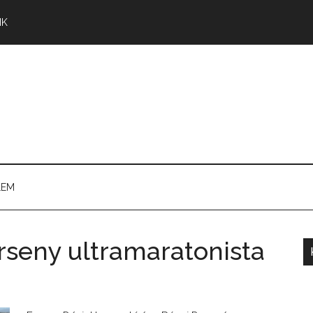
NK
LEM
rseny ultramaratonista