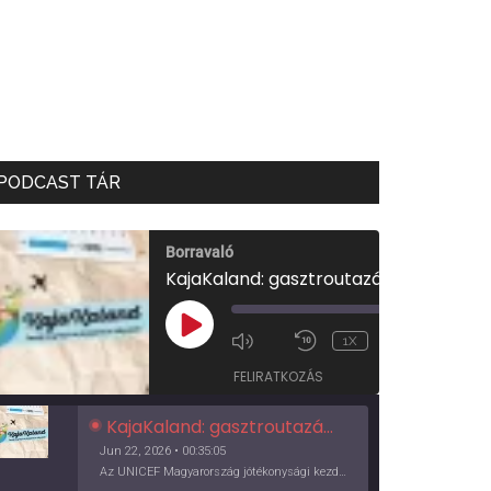
PODCAST TÁR
Borravaló
KajaKaland: gasztroutazás a föld körül
00:00
/
PLAY
1X
00:35:05
EPISODE
FELIRATKOZÁS
KajaKaland: gasztroutazás a föld körül
Jun 22, 2026 • 00:35:05
Az UNICEF Magyarország jótékonysági kezdeményezése izgalmas, egész éves világkörüli ízutazásra hív, igazi családi program és gasztroedukáció, illetve segítség a rászorulóknak is egyben.