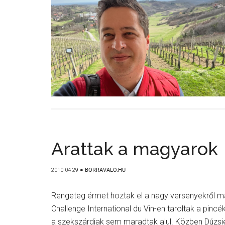
Arattak a magyarok
2010-04-29
●
BORRAVALO.HU
Rengeteg érmet hoztak el a nagy versenyekről ma
Challenge International du Vin-en taroltak a pincé
a szekszárdiak sem maradtak alul. Közben Dúzsi