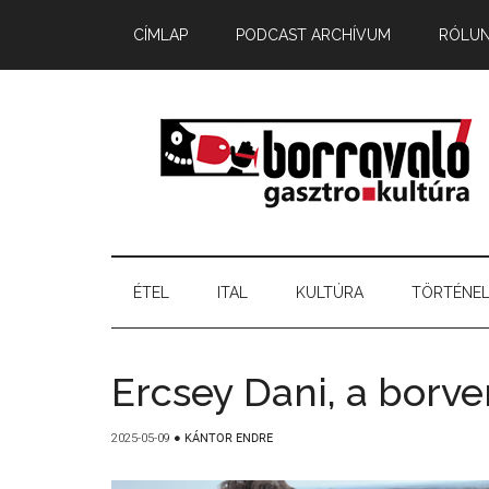
CÍMLAP
PODCAST ARCHÍVUM
RÓLU
ÉTEL
ITAL
KULTÚRA
TÖRTÉNE
Ercsey Dani, a borve
2025-05-09
●
KÁNTOR ENDRE