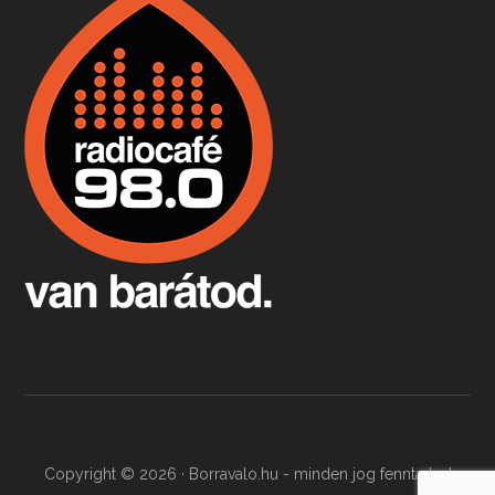
Boston, teadélután, bab és homár
Apr 9, 2026 • 00:37:17
Milyen és mennyi teát öntöttek a bostoni kikötő vizébe, több, mint 250 évvel ezelőtt? És hogy lett a homárból drága étel, amikor régen még a szegények eledele volt és annyi volt belőle, hogy a földekre is hordták tápnak?
Fermentáljunk, a testünk meghálálja!
Apr 3, 2026 • 00:36:07
Egyszerűen fogalmaza: vannak a bélrendszerünkben rossz baktériumok, meg vannak jók. A fermentált élelmiszerekkel a jókat hozzuk előnybe, ráadásul finomat is eszünk – mondja B. Király Györgyi.
Copyright © 2026 · Borravalo.hu - minden jog fenntartva!