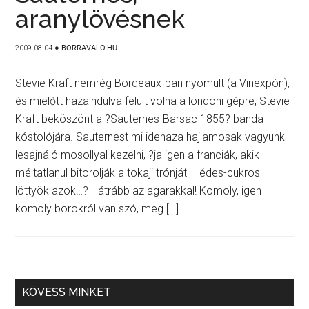
aranylövésnek
2009-08-04
●
BORRAVALO.HU
Stevie Kraft nemrég Bordeaux-ban nyomult (a Vinexpón),
és mielőtt hazaindulva felült volna a londoni gépre, Stevie
Kraft beköszönt a ?Sauternes-Barsac 1855? banda
kóstolójára. Sauternest mi idehaza hajlamosak vagyunk
lesajnáló mosollyal kezelni, ?ja igen a franciák, akik
méltatlanul bitorolják a tokaji trónját – édes-cukros
löttyök azok…? Hátrább az agarakkal! Komoly, igen
komoly borokról van szó, meg […]
KÖVESS MINKET