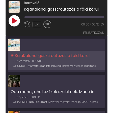
Borravaló
KajaKaland: gasztroutazás a föld körül
PLAY
1X
00:00
/
00:35:05
EPISODE
FELIRATKOZÁS
KajaKaland: gasztroutazás a föld körül 
Jun 22, 2026 • 00:35:05
Az UNICEF Magyarország jótékonysági kezdeményezése izgalmas, egész éves világkörüli ízutazásra hív, igazi családi program és gasztroedukáció, illetve segítség a rászorulóknak is egyben.
Oda menni, ahol az ízek születnek: Made in 
Vidék, Gourmet Fesztivál 2026
Jun 5, 2026 • 00:35:41
Az idei MBH Bank Gourmet Fesztivál mottója: Made in Vidék. A pócsmegyeri Papi, a mályinkai Iszkor és a szigligeti Villa Kabala tulajdonosai beszélnek arról, hogy mit jelentenek nekik a vidék ízei.