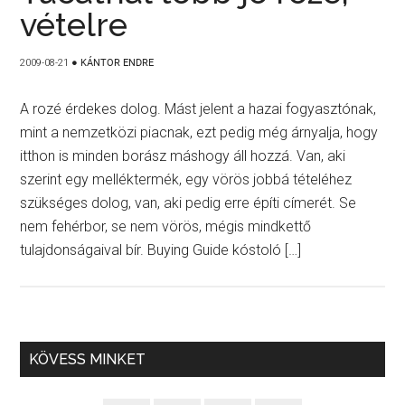
vételre
2009-08-21
●
KÁNTOR ENDRE
A rozé érdekes dolog. Mást jelent a hazai fogyasztónak,
mint a nemzetközi piacnak, ezt pedig még árnyalja, hogy
itthon is minden borász máshogy áll hozzá. Van, aki
szerint egy melléktermék, egy vörös jobbá tételéhez
szükséges dolog, van, aki pedig erre építi címerét. Se
nem fehérbor, se nem vörös, mégis mindkettő
tulajdonságaival bír. Buying Guide kóstoló […]
KÖVESS MINKET