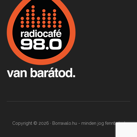
Apr 9, 2026 • 00:37:17
Milyen és mennyi teát öntöttek a bostoni kikötő vizébe, több, mint 250 évvel ezelőtt? És hogy lett a homárból drága étel, amikor régen még a szegények eledele volt és annyi volt belőle, hogy a földekre is hordták tápnak?
Fermentáljunk, a testünk meghálálja!
Apr 3, 2026 • 00:36:07
Egyszerűen fogalmaza: vannak a bélrendszerünkben rossz baktériumok, meg vannak jók. A fermentált élelmiszerekkel a jókat hozzuk előnybe, ráadásul finomat is eszünk – mondja B. Király Györgyi.
Copyright © 2026 · Borravalo.hu - minden jog fenntartva!