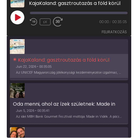
KajaKaland: gasztroutazás a föld körül
PLAY
1X
00:00
/
00:35:05
EPISODE
FELIRATKOZÁS
KajaKaland: gasztroutazás a föld körül 
Jun 22, 2026 • 00:35:05
Az UNICEF Magyarország jótékonysági kezdeményezése izgalmas, egész éves világkörüli ízutazásra hív, igazi családi program és gasztroedukáció, illetve segítség a rászorulóknak is egyben.
Oda menni, ahol az ízek születnek: Made in 
Vidék, Gourmet Fesztivál 2026
Jun 5, 2026 • 00:35:41
Az idei MBH Bank Gourmet Fesztivál mottója: Made in Vidék. A pócsmegyeri Papi, a mályinkai Iszkor és a szigligeti Villa Kabala tulajdonosai beszélnek arról, hogy mit jelentenek nekik a vidék ízei.