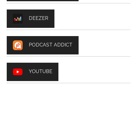
DEEZER
PODCAST ADDICT
YOUTUBE