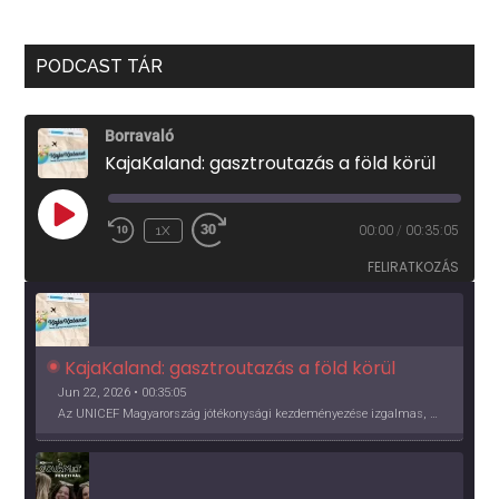
PODCAST TÁR
Borravaló
KajaKaland: gasztroutazás a föld körül
PLAY
1X
00:00
/
00:35:05
EPISODE
FELIRATKOZÁS
KajaKaland: gasztroutazás a föld körül 
Jun 22, 2026 • 00:35:05
Az UNICEF Magyarország jótékonysági kezdeményezése izgalmas, egész éves világkörüli ízutazásra hív, igazi családi program és gasztroedukáció, illetve segítség a rászorulóknak is egyben.