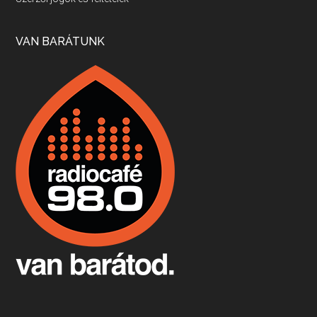
Apr 17, 2026 • 00:35:38
Szép nemzetközi versenyeredmények, izgalmas, könnyed, de tartalmas kékfrankosok és portugieserek: ezt a vonalat viszi ma a Jackfall. A lehetőségek mellett vannak azonban kihívások, bőven.
VAN BARÁTUNK
Boston, teadélután, bab és homár
Apr 9, 2026 • 00:37:17
Milyen és mennyi teát öntöttek a bostoni kikötő vizébe, több, mint 250 évvel ezelőtt? És hogy lett a homárból drága étel, amikor régen még a szegények eledele volt és annyi volt belőle, hogy a földekre is hordták tápnak?
Fermentáljunk, a testünk meghálálja!
Apr 3, 2026 • 00:36:07
Egyszerűen fogalmaza: vannak a bélrendszerünkben rossz baktériumok, meg vannak jók. A fermentált élelmiszerekkel a jókat hozzuk előnybe, ráadásul finomat is eszünk – mondja B. Király Györgyi.