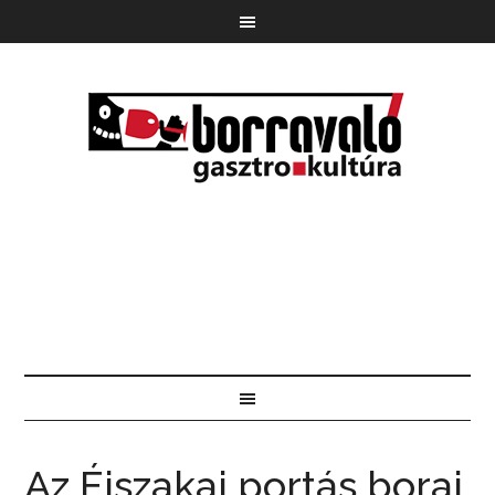
Az Éjszakai portás borai