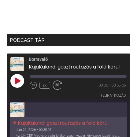
PODCAST TÁR
Borravaló
KajaKaland: gasztroutazás a föld körül
PLAY
1X
00:00
/
00:35:05
EPISODE
FELIRATKOZÁS
KajaKaland: gasztroutazás a föld körül 
Jun 22, 2026 • 00:35:05
Az UNICEF Magyarország jótékonysági kezdeményezése izgalmas, egész éves világkörüli ízutazásra hív, igazi családi program és gasztroedukáció, illetve segítség a rászorulóknak is egyben.