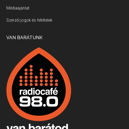
Médiaajánlat
Villány, kékfrankos, Jackfall
Szerzői jogok és feltételek
Apr 17, 2026 • 00:35:38
Szép nemzetközi versenyeredmények, izgalmas, könnyed, de tartalmas kékfrankosok és portugieserek: ezt a vonalat viszi ma a Jackfall. A lehetőségek mellett vannak azonban kihívások, bőven.
VAN BARÁTUNK
Boston, teadélután, bab és homár
Apr 9, 2026 • 00:37:17
Milyen és mennyi teát öntöttek a bostoni kikötő vizébe, több, mint 250 évvel ezelőtt? És hogy lett a homárból drága étel, amikor régen még a szegények eledele volt és annyi volt belőle, hogy a földekre is hordták tápnak?
Fermentáljunk, a testünk meghálálja!
Apr 3, 2026 • 00:36:07
Egyszerűen fogalmaza: vannak a bélrendszerünkben rossz baktériumok, meg vannak jók. A fermentált élelmiszerekkel a jókat hozzuk előnybe, ráadásul finomat is eszünk – mondja B. Király Györgyi.