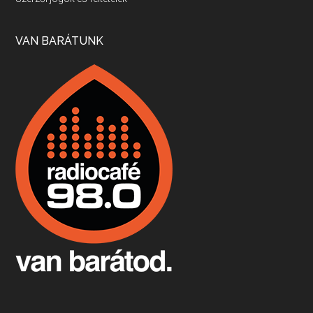
Apr 17, 2026 • 00:35:38
Szép nemzetközi versenyeredmények, izgalmas, könnyed, de tartalmas kékfrankosok és portugieserek: ezt a vonalat viszi ma a Jackfall. A lehetőségek mellett vannak azonban kihívások, bőven.
VAN BARÁTUNK
Boston, teadélután, bab és homár
Apr 9, 2026 • 00:37:17
Milyen és mennyi teát öntöttek a bostoni kikötő vizébe, több, mint 250 évvel ezelőtt? És hogy lett a homárból drága étel, amikor régen még a szegények eledele volt és annyi volt belőle, hogy a földekre is hordták tápnak?
Fermentáljunk, a testünk meghálálja!
Apr 3, 2026 • 00:36:07
Egyszerűen fogalmaza: vannak a bélrendszerünkben rossz baktériumok, meg vannak jók. A fermentált élelmiszerekkel a jókat hozzuk előnybe, ráadásul finomat is eszünk – mondja B. Király Györgyi.