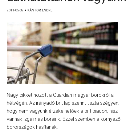
2011-05-02
●
KÁNTOR ENDRE
Nagy cikket hozott a Guardian magyar borokról a
hétvégén. Az irányadó brit lap szerint tiszta szégyen,
hogy nem vagyunk érzékelhetőek a brit piacon, hisz
vannak izgalmas boraink. Ezzel szemben a környező
borországok hasítanak.