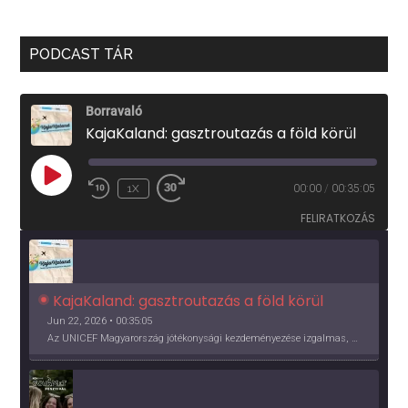
PODCAST TÁR
Borravaló
KajaKaland: gasztroutazás a föld körül
PLAY
1X
00:00
/
00:35:05
EPISODE
FELIRATKOZÁS
KajaKaland: gasztroutazás a föld körül 
Jun 22, 2026 • 00:35:05
Az UNICEF Magyarország jótékonysági kezdeményezése izgalmas, egész éves világkörüli ízutazásra hív, igazi családi program és gasztroedukáció, illetve segítség a rászorulóknak is egyben.