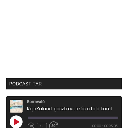
PODCAST TÁR
Borravaló
KajaKaland: gasztroutazás a föld körül
PLAY
1X
00:00
/
00:35:05