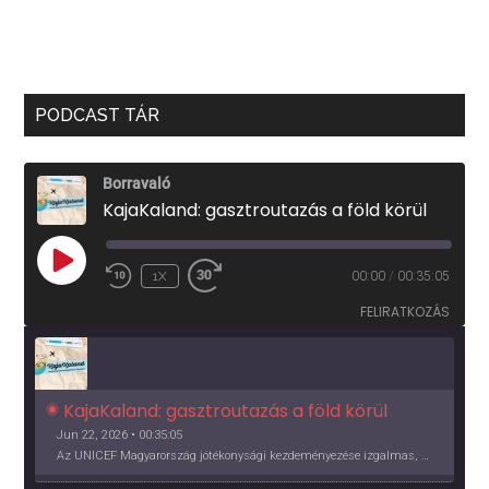
PODCAST TÁR
Borravaló
KajaKaland: gasztroutazás a föld körül
PLAY
1X
00:00
/
00:35:05
EPISODE
FELIRATKOZÁS
KajaKaland: gasztroutazás a föld körül 
Jun 22, 2026 • 00:35:05
Az UNICEF Magyarország jótékonysági kezdeményezése izgalmas, egész éves világkörüli ízutazásra hív, igazi családi program és gasztroedukáció, illetve segítség a rászorulóknak is egyben.