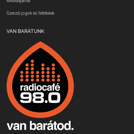
Médiaajánlat
Villány, kékfrankos, Jackfall
Szerzői jogok és feltételek
Apr 17, 2026 • 00:35:38
Szép nemzetközi versenyeredmények, izgalmas, könnyed, de tartalmas kékfrankosok és portugieserek: ezt a vonalat viszi ma a Jackfall. A lehetőségek mellett vannak azonban kihívások, bőven.
VAN BARÁTUNK
Boston, teadélután, bab és homár
Apr 9, 2026 • 00:37:17
Milyen és mennyi teát öntöttek a bostoni kikötő vizébe, több, mint 250 évvel ezelőtt? És hogy lett a homárból drága étel, amikor régen még a szegények eledele volt és annyi volt belőle, hogy a földekre is hordták tápnak?
Fermentáljunk, a testünk meghálálja!
Apr 3, 2026 • 00:36:07
Egyszerűen fogalmaza: vannak a bélrendszerünkben rossz baktériumok, meg vannak jók. A fermentált élelmiszerekkel a jókat hozzuk előnybe, ráadásul finomat is eszünk – mondja B. Király Györgyi.