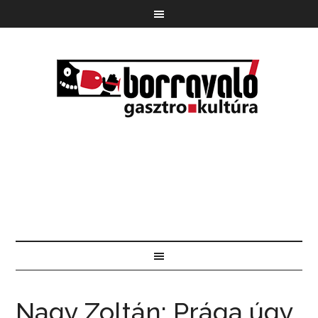
Nagy Zoltán: Prága úgy