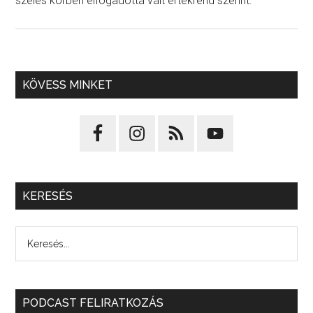
széles körben elfogadottá vált értékrend szerint.
KÖVESS MINKET
KERESÉS
PODCAST FELIRATKOZÁS