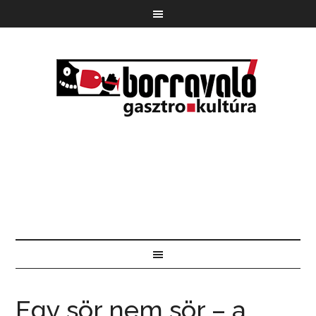
Egy sör nem sör – a