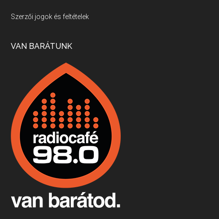
Villány, kékfrankos, Jackfall
Szerzői jogok és feltételek
Apr 17, 2026 • 00:35:38
Szép nemzetközi versenyeredmények, izgalmas, könnyed, de tartalmas kékfrankosok és portugieserek: ezt a vonalat viszi ma a Jackfall. A lehetőségek mellett vannak azonban kihívások, bőven.
VAN BARÁTUNK
Boston, teadélután, bab és homár
Apr 9, 2026 • 00:37:17
Milyen és mennyi teát öntöttek a bostoni kikötő vizébe, több, mint 250 évvel ezelőtt? És hogy lett a homárból drága étel, amikor régen még a szegények eledele volt és annyi volt belőle, hogy a földekre is hordták tápnak?
Fermentáljunk, a testünk meghálálja!
Apr 3, 2026 • 00:36:07
Egyszerűen fogalmaza: vannak a bélrendszerünkben rossz baktériumok, meg vannak jók. A fermentált élelmiszerekkel a jókat hozzuk előnybe, ráadásul finomat is eszünk – mondja B. Király Györgyi.