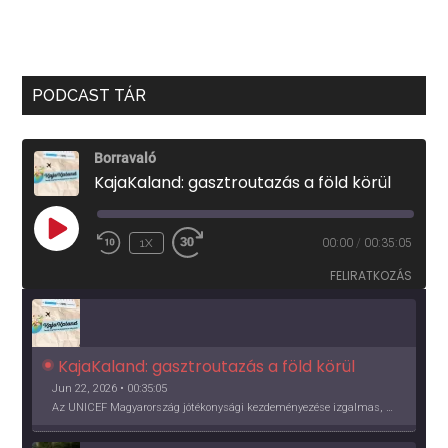
PODCAST TÁR
Borravaló
KajaKaland: gasztroutazás a föld körül
PLAY
1X
00:00
/
00:35:05
EPISODE
FELIRATKOZÁS
KajaKaland: gasztroutazás a föld körül 
Jun 22, 2026 • 00:35:05
Az UNICEF Magyarország jótékonysági kezdeményezése izgalmas, egész éves világkörüli ízutazásra hív, igazi családi program és gasztroedukáció, illetve segítség a rászorulóknak is egyben.