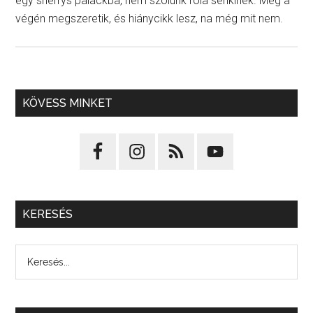
egy sherrys palackba, nem szólunk róla senkinek. Még a
végén megszeretik, és hiánycikk lesz, na még mit nem.
KÖVESS MINKET
KERESÉS