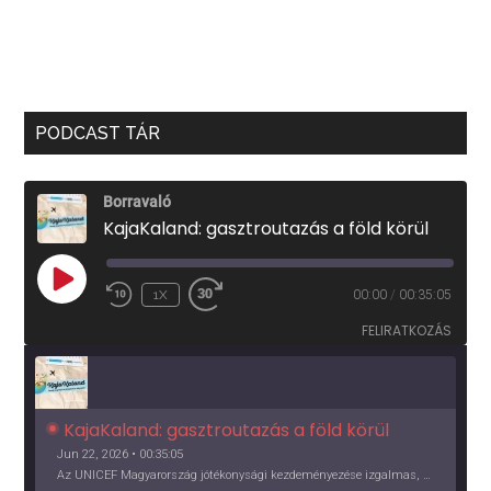
PODCAST TÁR
Borravaló
KajaKaland: gasztroutazás a föld körül
PLAY
1X
00:00
/
00:35:05
EPISODE
FELIRATKOZÁS
KajaKaland: gasztroutazás a föld körül 
Jun 22, 2026 • 00:35:05
Az UNICEF Magyarország jótékonysági kezdeményezése izgalmas, egész éves világkörüli ízutazásra hív, igazi családi program és gasztroedukáció, illetve segítség a rászorulóknak is egyben.