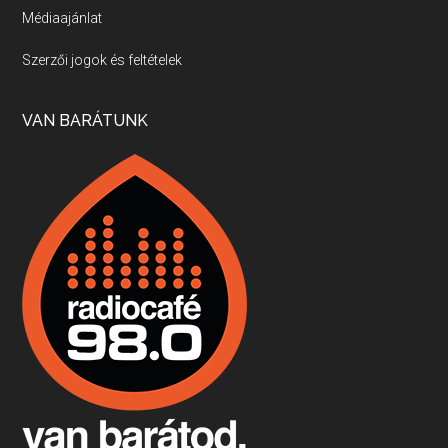
Médiaajánlat
Villány, kékfrankos, Jackfall
Szerzői jogok és feltételek
Apr 17, 2026 • 00:35:38
Szép nemzetközi versenyeredmények, izgalmas, könnyed, de tartalmas kékfrankosok és portugieserek: ezt a vonalat viszi ma a Jackfall. A lehetőségek mellett vannak azonban kihívások, bőven.
VAN BARÁTUNK
Boston, teadélután, bab és homár
Apr 9, 2026 • 00:37:17
Milyen és mennyi teát öntöttek a bostoni kikötő vizébe, több, mint 250 évvel ezelőtt? És hogy lett a homárból drága étel, amikor régen még a szegények eledele volt és annyi volt belőle, hogy a földekre is hordták tápnak?
Fermentáljunk, a testünk meghálálja!
Apr 3, 2026 • 00:36:07
Egyszerűen fogalmaza: vannak a bélrendszerünkben rossz baktériumok, meg vannak jók. A fermentált élelmiszerekkel a jókat hozzuk előnybe, ráadásul finomat is eszünk – mondja B. Király Györgyi.