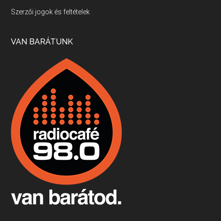
Villány, kékfrankos, Jackfall
Szerzői jogok és feltételek
Apr 17, 2026 • 00:35:38
Szép nemzetközi versenyeredmények, izgalmas, könnyed, de tartalmas kékfrankosok és portugieserek: ezt a vonalat viszi ma a Jackfall. A lehetőségek mellett vannak azonban kihívások, bőven.
VAN BARÁTUNK
Boston, teadélután, bab és homár
Apr 9, 2026 • 00:37:17
Milyen és mennyi teát öntöttek a bostoni kikötő vizébe, több, mint 250 évvel ezelőtt? És hogy lett a homárból drága étel, amikor régen még a szegények eledele volt és annyi volt belőle, hogy a földekre is hordták tápnak?
Fermentáljunk, a testünk meghálálja!
Apr 3, 2026 • 00:36:07
Egyszerűen fogalmaza: vannak a bélrendszerünkben rossz baktériumok, meg vannak jók. A fermentált élelmiszerekkel a jókat hozzuk előnybe, ráadásul finomat is eszünk – mondja B. Király Györgyi.