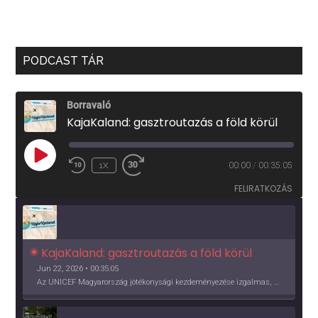
PODCAST TÁR
Borravaló
KajaKaland: gasztroutazás a föld körül
PLAY
1X
00:00
/
00:35:05
EPISODE
FELIRATKOZÁS
KajaKaland: gasztroutazás a föld körül 
Jun 22, 2026 • 00:35:05
Az UNICEF Magyarország jótékonysági kezdeményezése izgalmas, egész éves világkörüli ízutazásra hív, igazi családi program és gasztroedukáció, illetve segítség a rászorulóknak is egyben.