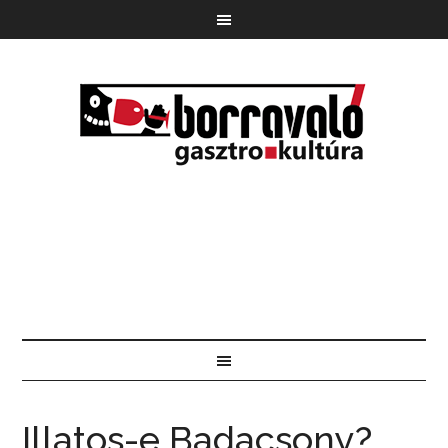
Illatos-e Badacsony?