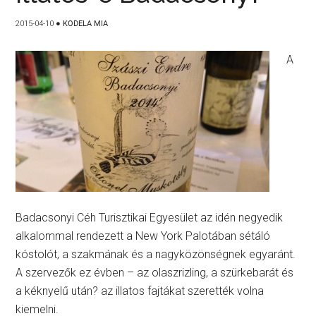
2015-04-10
●
KODELA MIA
A
Badacsonyi Céh Turisztikai Egyesület az idén negyedik
alkalommal rendezett a New York Palotában sétáló
kóstolót, a szakmának és a nagyközönségnek egyaránt.
A szervezők ez évben – az olaszrizling, a szürkebarát és
a kéknyelű után? az illatos fajtákat szerették volna
kiemelni.