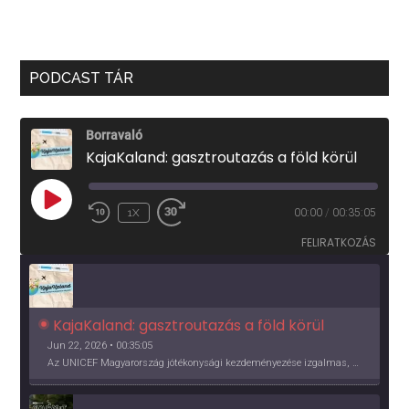
PODCAST TÁR
Borravaló
KajaKaland: gasztroutazás a föld körül
PLAY
1X
00:00
/
00:35:05
EPISODE
FELIRATKOZÁS
KajaKaland: gasztroutazás a föld körül 
Jun 22, 2026 • 00:35:05
Az UNICEF Magyarország jótékonysági kezdeményezése izgalmas, egész éves világkörüli ízutazásra hív, igazi családi program és gasztroedukáció, illetve segítség a rászorulóknak is egyben.