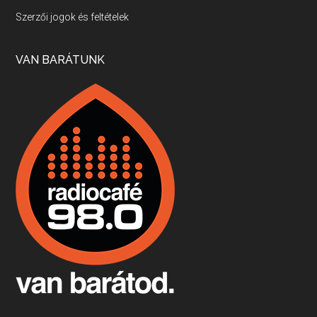
Villány, kékfrankos, Jackfall
Szerzői jogok és feltételek
Apr 17, 2026 • 00:35:38
Szép nemzetközi versenyeredmények, izgalmas, könnyed, de tartalmas kékfrankosok és portugieserek: ezt a vonalat viszi ma a Jackfall. A lehetőségek mellett vannak azonban kihívások, bőven.
VAN BARÁTUNK
Boston, teadélután, bab és homár
Apr 9, 2026 • 00:37:17
Milyen és mennyi teát öntöttek a bostoni kikötő vizébe, több, mint 250 évvel ezelőtt? És hogy lett a homárból drága étel, amikor régen még a szegények eledele volt és annyi volt belőle, hogy a földekre is hordták tápnak?
Fermentáljunk, a testünk meghálálja!
Apr 3, 2026 • 00:36:07
Egyszerűen fogalmaza: vannak a bélrendszerünkben rossz baktériumok, meg vannak jók. A fermentált élelmiszerekkel a jókat hozzuk előnybe, ráadásul finomat is eszünk – mondja B. Király Györgyi.