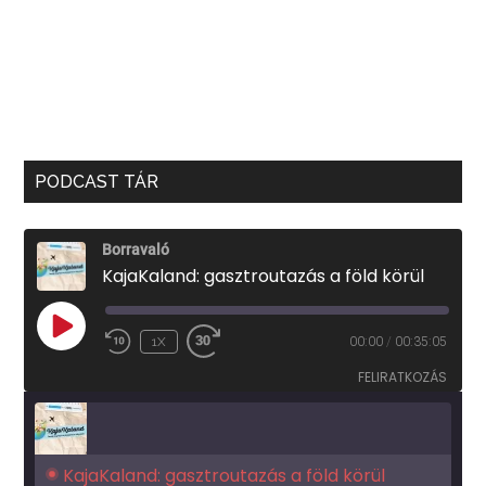
PODCAST TÁR
Borravaló
KajaKaland: gasztroutazás a föld körül
PLAY
1X
00:00
/
00:35:05
EPISODE
FELIRATKOZÁS
KajaKaland: gasztroutazás a föld körül 