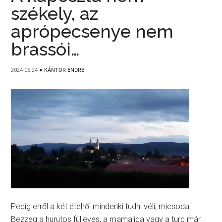
székely, az
aprópecsenye nem
brassói…
2024-05-24
●
KÁNTOR ENDRE
Pedig erről a két ételről mindenki tudni véli, micsoda.
Bezzeg a hurutos fülleves, a mamaliga vagy a turc már