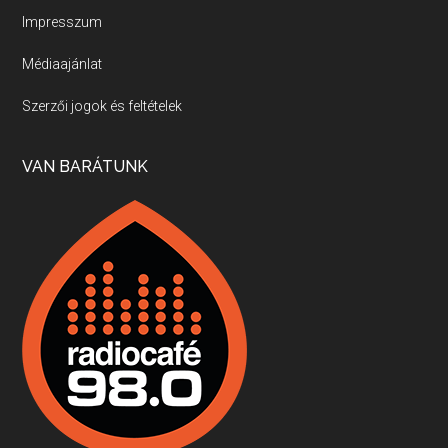
Impresszum
Médiaajánlat
Villány, kékfrankos, Jackfall
Szerzői jogok és feltételek
Apr 17, 2026 • 00:35:38
Szép nemzetközi versenyeredmények, izgalmas, könnyed, de tartalmas kékfrankosok és portugieserek: ezt a vonalat viszi ma a Jackfall. A lehetőségek mellett vannak azonban kihívások, bőven.
VAN BARÁTUNK
Boston, teadélután, bab és homár
Apr 9, 2026 • 00:37:17
Milyen és mennyi teát öntöttek a bostoni kikötő vizébe, több, mint 250 évvel ezelőtt? És hogy lett a homárból drága étel, amikor régen még a szegények eledele volt és annyi volt belőle, hogy a földekre is hordták tápnak?
Fermentáljunk, a testünk meghálálja!
Apr 3, 2026 • 00:36:07
Egyszerűen fogalmaza: vannak a bélrendszerünkben rossz baktériumok, meg vannak jók. A fermentált élelmiszerekkel a jókat hozzuk előnybe, ráadásul finomat is eszünk – mondja B. Király Györgyi.