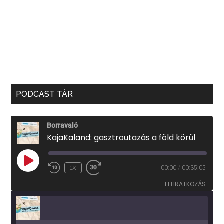
PODCAST TÁR
Borravaló
KajaKaland: gasztroutazás a föld körül
PLAY
1X
00:00
/
00:35:05
EPISODE
FELIRATKOZÁS