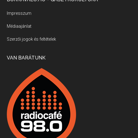
Új sorozatunkban a nagy magyarországi szakácsgeneráció tagjairól beszélgetünk: a sorozat első részében a francia születésű, de a magyar konyhára nagy hatást gyakorló Id. Marchal József, és egyik leghíresebb tanítványa, Dobos C. József az alanyaink.
Impresszum
Médiaajánlat
Villány, kékfrankos, Jackfall
Szerzői jogok és feltételek
Apr 17, 2026 • 00:35:38
Szép nemzetközi versenyeredmények, izgalmas, könnyed, de tartalmas kékfrankosok és portugieserek: ezt a vonalat viszi ma a Jackfall. A lehetőségek mellett vannak azonban kihívások, bőven.
VAN BARÁTUNK
Boston, teadélután, bab és homár
Apr 9, 2026 • 00:37:17
Milyen és mennyi teát öntöttek a bostoni kikötő vizébe, több, mint 250 évvel ezelőtt? És hogy lett a homárból drága étel, amikor régen még a szegények eledele volt és annyi volt belőle, hogy a földekre is hordták tápnak?
Fermentáljunk, a testünk meghálálja!
Apr 3, 2026 • 00:36:07
Egyszerűen fogalmaza: vannak a bélrendszerünkben rossz baktériumok, meg vannak jók. A fermentált élelmiszerekkel a jókat hozzuk előnybe, ráadásul finomat is eszünk – mondja B. Király Györgyi.