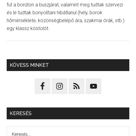
fut a borúton a buszjárat, valamint meg tudtak szervezi
és le tudtak bonyolítani hibátlanul (hely, borok
hőmérséklete, közönségbelépő ára, szakmai órák, stb.)
egy klassz kóstolót.
KÖVESS MINKET
KERESÉS