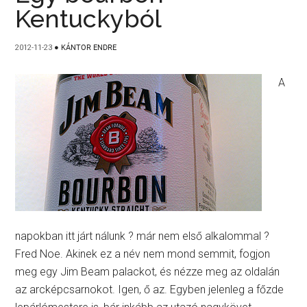
Kentuckyból
2012-11-23
●
KÁNTOR ENDRE
A
napokban itt járt nálunk ? már nem első alkalommal ?
Fred Noe. Akinek ez a név nem mond semmit, fogjon
meg egy Jim Beam palackot, és nézze meg az oldalán
az arcképcsarnokot. Igen, ő az. Egyben jelenleg a főzde