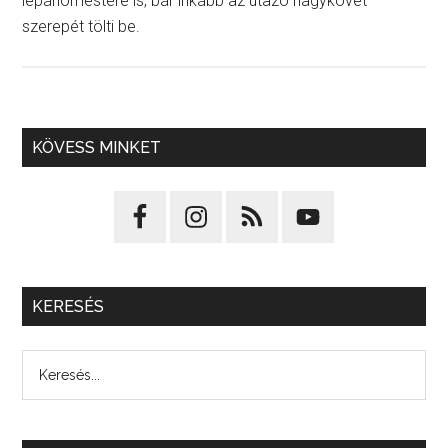
lepárlómestere is, bár inkább az utazó nagykövet
szerepét tölti be.
KÖVESS MINKET
KERESÉS