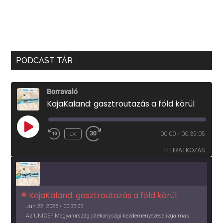
PODCAST TÁR
Borravaló
KajaKaland: gasztroutazás a föld körül
PLAY
1X
00:00
/
00:35:05
EPISODE
FELIRATKOZÁS
KajaKaland: gasztroutazás a föld körül 
Jun 22, 2026 • 00:35:05
Az UNICEF Magyarország jótékonysági kezdeményezése izgalmas, egész éves világkörüli ízutazásra hív, igazi családi program és gasztroedukáció, illetve segítség a rászorulóknak is egyben.