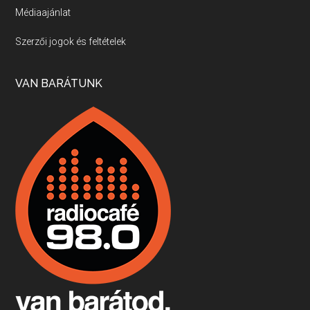
Médiaajánlat
Villány, kékfrankos, Jackfall
Szerzői jogok és feltételek
Apr 17, 2026 • 00:35:38
Szép nemzetközi versenyeredmények, izgalmas, könnyed, de tartalmas kékfrankosok és portugieserek: ezt a vonalat viszi ma a Jackfall. A lehetőségek mellett vannak azonban kihívások, bőven.
VAN BARÁTUNK
Boston, teadélután, bab és homár
Apr 9, 2026 • 00:37:17
Milyen és mennyi teát öntöttek a bostoni kikötő vizébe, több, mint 250 évvel ezelőtt? És hogy lett a homárból drága étel, amikor régen még a szegények eledele volt és annyi volt belőle, hogy a földekre is hordták tápnak?
Fermentáljunk, a testünk meghálálja!
Apr 3, 2026 • 00:36:07
Egyszerűen fogalmaza: vannak a bélrendszerünkben rossz baktériumok, meg vannak jók. A fermentált élelmiszerekkel a jókat hozzuk előnybe, ráadásul finomat is eszünk – mondja B. Király Györgyi.