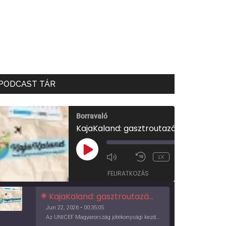
PODCAST TÁR
Borravaló
KajaKaland: gasztroutazás a föld körül
00:00
/
PLAY
1X
00:35:05
EPISODE
FELIRATKOZÁS
KajaKaland: gasztroutazás a föld körül
Jun 22, 2026 • 00:35:05
Az UNICEF Magyarország jótékonysági kezdeményezése izgalmas, egész éves világkörüli ízutazásra hív, igazi családi program és gasztroedukáció, illetve segítség a rászorulóknak is egyben.