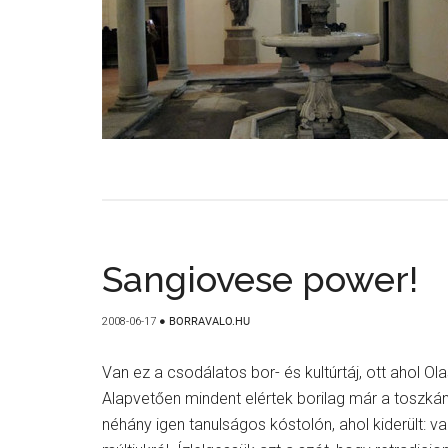
Sangiovese power!
2008-06-17
●
BORRAVALO.HU
Van ez a csodálatos bor- és kultúrtáj, ott ahol Ol
Alapvetően mindent elértek borilag már a toszkáno
néhány igen tanulságos kóstolón, ahol kiderült: v