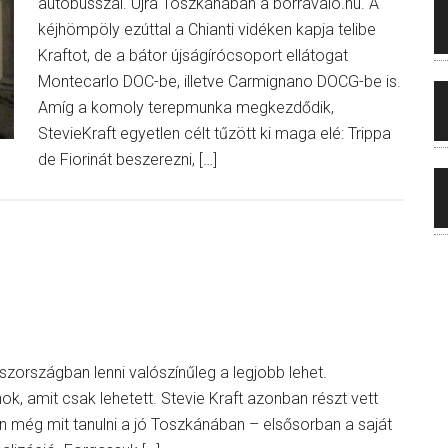
autóbusszal. Újra Toszkánában a borravalo.hu. A
kéjhömpöly ezúttal a Chianti vidéken kapja telibe
Kraftot, de a bátor újságírócsoport ellátogat
Montecarlo DOC-be, illetve Carmignano DOCG-be is.
Amíg a komoly terepmunka megkezdődik,
StevieKraft egyetlen célt tűzött ki maga elé: Trippa
de Fiorinát beszerezni, […]
aszországban lenni valószínűleg a legjobb lehet.
k, amit csak lehetett. Stevie Kraft azonban részt vett
an még mit tanulni a jó Toszkánában – elsősorban a saját