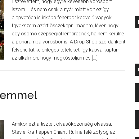
Észrevettem, hogy egyre kevesebb vörösbort
iszom – és nem csak a nyár miatt volt ez így –
alapvetően is inkább fehérbor kedvelő vagyok.
Igyekszem azért összekapni magam, lévén hogy
egy csomó szépségről lemaradnék, ha nem kerülne
a poharamba vörösbor is. A Drop Shop szerdánként
felvonultat különleges tételeket, így kapva kaptam
az alkalmon, hogy megkóstoljam és […]
szemmel
Amikor ezt a tisztelt olvasóközönség olvassa,
Stevie Kraft éppen Chianti Rufina felé zötyög az