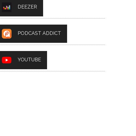
DEEZER
PODCAST ADDICT
YOUTUBE