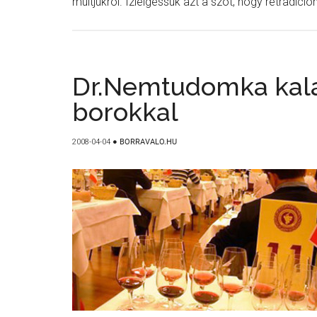
múltjukról. Ízlelgessük azt a szót, hogy retradicio
Dr.Nemtudomka kala
borokkal
2008-04-04
●
BORRAVALO.HU