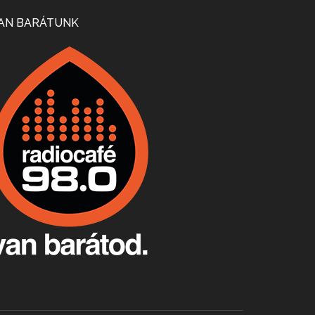
Mi lesz a magyar borágazattal, magyar borral? A kérdés több szempontból is releváns, a gazdasági, környezetei változások sürgős válaszokat igényelnek. Erről beszélgettünk Ercsey Dániellel.
AN BARÁTUNK
A nagy szakácsgeneráció 1. rész - Id. Marchal József és Dobos C. József
Apr 24, 2026 • 00:38:10
Új sorozatunkban a nagy magyarországi szakácsgeneráció tagjairól beszélgetünk: a sorozat első részében a francia születésű, de a magyar konyhára nagy hatást gyakorló Id. Marchal József, és egyik leghíresebb tanítványa, Dobos C. József az alanyaink.
Villány, kékfrankos, Jackfall
Apr 17, 2026 • 00:35:38
Szép nemzetközi versenyeredmények, izgalmas, könnyed, de tartalmas kékfrankosok és portugieserek: ezt a vonalat viszi ma a Jackfall. A lehetőségek mellett vannak azonban kihívások, bőven.
Boston, teadélután, bab és homár
Apr 9, 2026 • 00:37:17
Milyen és mennyi teát öntöttek a bostoni kikötő vizébe, több, mint 250 évvel ezelőtt? És hogy lett a homárból drága étel, amikor régen még a szegények eledele volt és annyi volt belőle, hogy a földekre is hordták tápnak?
Fermentáljunk, a testünk meghálálja!
Apr 3, 2026 • 00:36:07
Egyszerűen fogalmaza: vannak a bélrendszerünkben rossz baktériumok, meg vannak jók. A fermentált élelmiszerekkel a jókat hozzuk előnybe, ráadásul finomat is eszünk – mondja B. Király Györgyi.