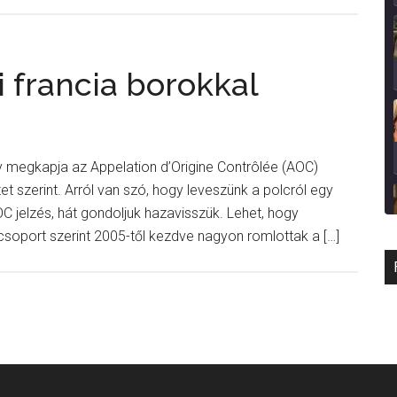
 francia borokkal
 megkapja az Appelation d’Origine Contrôlée (AOC)
t szerint. Arról van szó, hogy leveszünk a polcról egy
OC jelzés, hát gondoljuk hazavisszük. Lehet, hogy
soport szerint 2005-től kezdve nagyon romlottak a […]