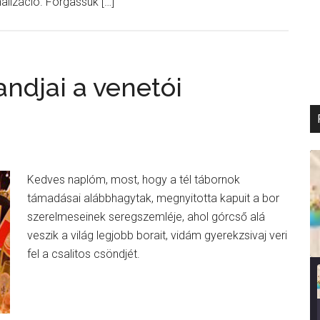
nalizáció. Forgassuk […]
ndjai a venetói
Kedves naplóm, most, hogy a tél tábornok
támadásai alábbhagytak, megnyitotta kapuit a bor
szerelmeseinek seregszemléje, ahol górcső alá
veszik a világ legjobb borait, vidám gyerekzsivaj veri
fel a csalitos csöndjét.