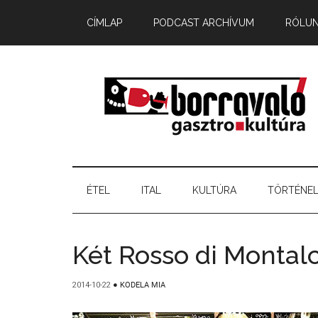
CÍMLAP
PODCAST ARCHÍVUM
RÓLU
ÉTEL
ITAL
KULTÚRA
TÖRTÉNE
Két Rosso di Montal
2014-10-22
●
KODELA MIA