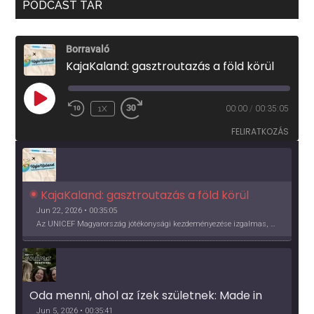
PODCAST TÁR
Borravaló
KajaKaland: gasztroutazás a föld körül
PLAY
1X
00:00
/
00:35:05
EPISODE
FELIRATKOZÁS
KajaKaland: gasztroutazás a föld körül 
Jun 22, 2026 • 00:35:05
Az UNICEF Magyarország jótékonysági kezdeményezése izgalmas, egész éves világkörüli ízutazásra hív, igazi családi program és gasztroedukáció, illetve segítség a rászorulóknak is egyben.
Oda menni, ahol az ízek születnek: Made in 
Vidék, Gourmet Fesztivál 2026
Jun 5, 2026 • 00:35:41