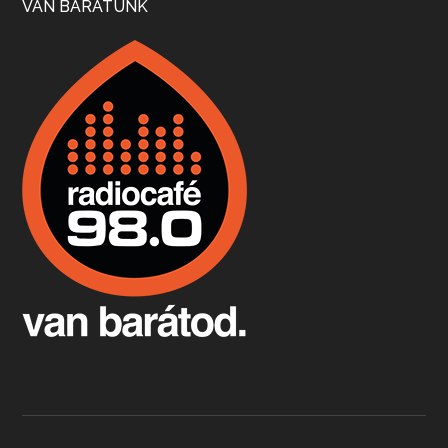
VAN BARÁTUNK
Boston, teadélután, bab és homár
Apr 9, 2026 • 00:37:17
Milyen és mennyi teát öntöttek a bostoni kikötő vizébe, több, mint 250 évvel ezelőtt? És hogy lett a homárból drága étel, amikor régen még a szegények eledele volt és annyi volt belőle, hogy a földekre is hordták tápnak?
Fermentáljunk, a testünk meghálálja!
Apr 3, 2026 • 00:36:07
Egyszerűen fogalmaza: vannak a bélrendszerünkben rossz baktériumok, meg vannak jók. A fermentált élelmiszerekkel a jókat hozzuk előnybe, ráadásul finomat is eszünk – mondja B. Király Györgyi.