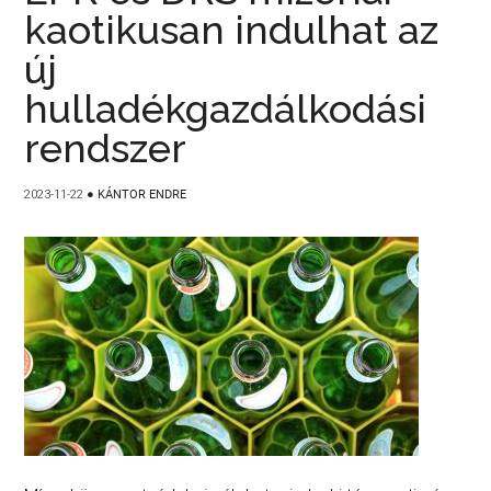
kaotikusan indulhat az
új
hulladékgazdálkodási
rendszer
2023-11-22
●
KÁNTOR ENDRE