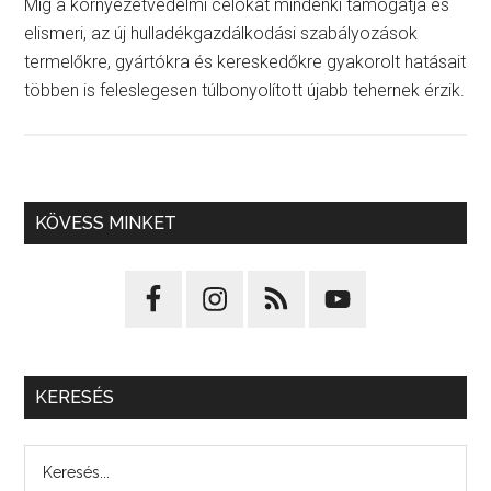
Míg a környezetvédelmi célokat mindenki támogatja és
elismeri, az új hulladékgazdálkodási szabályozások
termelőkre, gyártókra és kereskedőkre gyakorolt hatásait
többen is feleslegesen túlbonyolított újabb tehernek érzik.
KÖVESS MINKET
KERESÉS