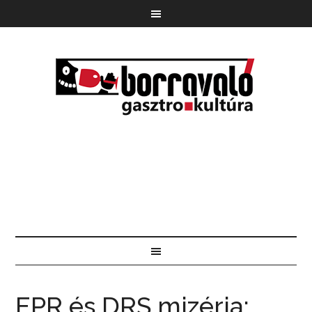
EPR és DRS mizéria: