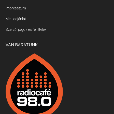
Új sorozatunkban a nagy magyarországi szakácsgeneráció tagjairól beszélgetünk: a sorozat első részében a francia születésű, de a magyar konyhára nagy hatást gyakorló Id. Marchal József, és egyik leghíresebb tanítványa, Dobos C. József az alanyaink.
Impresszum
Médiaajánlat
Villány, kékfrankos, Jackfall
Szerzői jogok és feltételek
Apr 17, 2026 • 00:35:38
Szép nemzetközi versenyeredmények, izgalmas, könnyed, de tartalmas kékfrankosok és portugieserek: ezt a vonalat viszi ma a Jackfall. A lehetőségek mellett vannak azonban kihívások, bőven.
VAN BARÁTUNK
Boston, teadélután, bab és homár
Apr 9, 2026 • 00:37:17
Milyen és mennyi teát öntöttek a bostoni kikötő vizébe, több, mint 250 évvel ezelőtt? És hogy lett a homárból drága étel, amikor régen még a szegények eledele volt és annyi volt belőle, hogy a földekre is hordták tápnak?
Fermentáljunk, a testünk meghálálja!
Apr 3, 2026 • 00:36:07
Egyszerűen fogalmaza: vannak a bélrendszerünkben rossz baktériumok, meg vannak jók. A fermentált élelmiszerekkel a jókat hozzuk előnybe, ráadásul finomat is eszünk – mondja B. Király Györgyi.