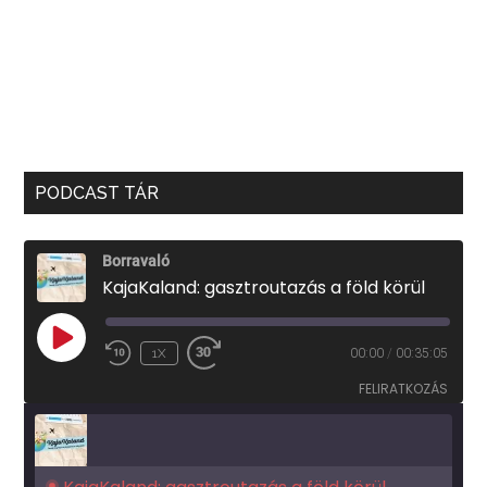
PODCAST TÁR
Borravaló
KajaKaland: gasztroutazás a föld körül
PLAY
1X
00:00
/
00:35:05
EPISODE
FELIRATKOZÁS