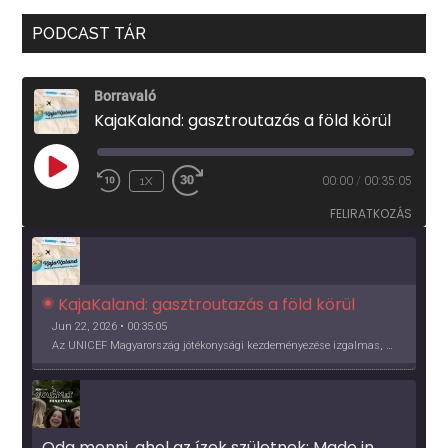
PODCAST TÁR
Borravaló
KajaKaland: gasztroutazás a föld körül
PLAY
1X
00:00
/
00:35:05
EPISODE
FELIRATKOZÁS
KajaKaland: gasztroutazás a föld körül 
Jun 22, 2026 • 00:35:05
Az UNICEF Magyarország jótékonysági kezdeményezése izgalmas, egész éves világkörüli ízutazásra hív, igazi családi program és gasztroedukáció, illetve segítség a rászorulóknak is egyben.
Oda menni, ahol az ízek születnek: Made in 