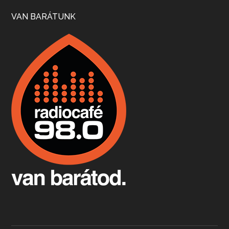
Szép nemzetközi versenyeredmények, izgalmas, könnyed, de tartalmas kékfrankosok és portugieserek: ezt a vonalat viszi ma a Jackfall. A lehetőségek mellett vannak azonban kihívások, bőven.
VAN BARÁTUNK
Boston, teadélután, bab és homár
Apr 9, 2026 • 00:37:17
Milyen és mennyi teát öntöttek a bostoni kikötő vizébe, több, mint 250 évvel ezelőtt? És hogy lett a homárból drága étel, amikor régen még a szegények eledele volt és annyi volt belőle, hogy a földekre is hordták tápnak?
Fermentáljunk, a testünk meghálálja!
Apr 3, 2026 • 00:36:07
Egyszerűen fogalmaza: vannak a bélrendszerünkben rossz baktériumok, meg vannak jók. A fermentált élelmiszerekkel a jókat hozzuk előnybe, ráadásul finomat is eszünk – mondja B. Király Györgyi.