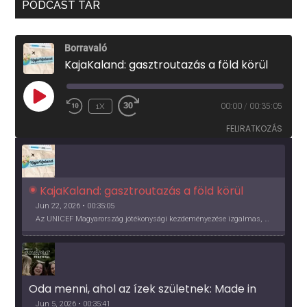
PODCAST TÁR
Borravaló
KajaKaland: gasztroutazás a föld körül
PLAY
1X
00:00
/
00:35:05
EPISODE
FELIRATKOZÁS
KajaKaland: gasztroutazás a föld körül 
Jun 22, 2026 • 00:35:05
Az UNICEF Magyarország jótékonysági kezdeményezése izgalmas, egész éves világkörüli ízutazásra hív, igazi családi program és gasztroedukáció, illetve segítség a rászorulóknak is egyben.
Oda menni, ahol az ízek születnek: Made in 
Vidék, Gourmet Fesztivál 2026
Jun 5, 2026 • 00:35:41