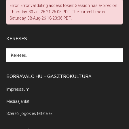
Error: Error validating access token: Session has expired on
Thursday, 30-Jul-26 21:26:05 PDT. The current time is
Saturday, 08-Aug-26 18:23:36 PDT.
Félig tele a pohár vagy félig üres?
Apr 29, 2026 • 00:34:29
KERESÉS
Mi lesz a magyar borágazattal, magyar borral? A kérdés több szempontból is releváns, a gazdasági, környezetei változások sürgős válaszokat igényelnek. Erről beszélgettünk Ercsey Dániellel.
A nagy szakácsgeneráció 1. rész - Id. 
Marchal József és Dobos C. József
BORRAVALO.HU – GASZTROKULTÚRA
Apr 24, 2026 • 00:38:10
Új sorozatunkban a nagy magyarországi szakácsgeneráció tagjairól beszélgetünk: a sorozat első részében a francia születésű, de a magyar konyhára nagy hatást gyakorló Id. Marchal József, és egyik leghíresebb tanítványa, Dobos C. József az alanyaink.
Impresszum
Médiaajánlat
Villány, kékfrankos, Jackfall
Szerzői jogok és feltételek
Apr 17, 2026 • 00:35:38
Szép nemzetközi versenyeredmények, izgalmas, könnyed, de tartalmas kékfrankosok és portugieserek: ezt a vonalat viszi ma a Jackfall. A lehetőségek mellett vannak azonban kihívások, bőven.