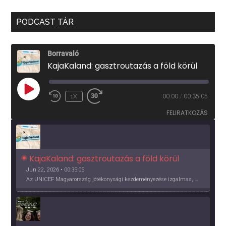
PODCAST TÁR
Borravaló
KajaKaland: gasztroutazás a föld körül
PLAY
1X
00:00
/
00:35:05
EPISODE
FELIRATKOZÁS
KajaKaland: gasztroutazás a föld körül 
Jun 22, 2026 • 00:35:05
Az UNICEF Magyarország jótékonysági kezdeményezése izgalmas, egész éves világkörüli ízutazásra hív, igazi családi program és gasztroedukáció, illetve segítség a rászorulóknak is egyben.