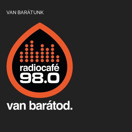
Szép nemzetközi versenyeredmények, izgalmas, könnyed, de tartalmas kékfrankosok és portugieserek: ezt a vonalat viszi ma a Jackfall. A lehetőségek mellett vannak azonban kihívások, bőven.
VAN BARÁTUNK
Boston, teadélután, bab és homár
Apr 9, 2026 • 00:37:17
Milyen és mennyi teát öntöttek a bostoni kikötő vizébe, több, mint 250 évvel ezelőtt? És hogy lett a homárból drága étel, amikor régen még a szegények eledele volt és annyi volt belőle, hogy a földekre is hordták tápnak?
Fermentáljunk, a testünk meghálálja!
Apr 3, 2026 • 00:36:07
Egyszerűen fogalmaza: vannak a bélrendszerünkben rossz baktériumok, meg vannak jók. A fermentált élelmiszerekkel a jókat hozzuk előnybe, ráadásul finomat is eszünk – mondja B. Király Györgyi.