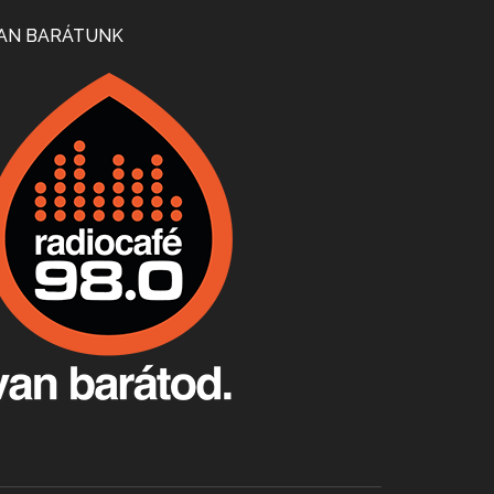
Mi lesz a magyar borágazattal, magyar borral? A kérdés több szempontból is releváns, a gazdasági, környezetei változások sürgős válaszokat igényelnek. Erről beszélgettünk Ercsey Dániellel.
AN BARÁTUNK
A nagy szakácsgeneráció 1. rész - Id. Marchal József és Dobos C. József
Apr 24, 2026 • 00:38:10
Új sorozatunkban a nagy magyarországi szakácsgeneráció tagjairól beszélgetünk: a sorozat első részében a francia születésű, de a magyar konyhára nagy hatást gyakorló Id. Marchal József, és egyik leghíresebb tanítványa, Dobos C. József az alanyaink.
Villány, kékfrankos, Jackfall
Apr 17, 2026 • 00:35:38
Szép nemzetközi versenyeredmények, izgalmas, könnyed, de tartalmas kékfrankosok és portugieserek: ezt a vonalat viszi ma a Jackfall. A lehetőségek mellett vannak azonban kihívások, bőven.
Boston, teadélután, bab és homár
Apr 9, 2026 • 00:37:17
Milyen és mennyi teát öntöttek a bostoni kikötő vizébe, több, mint 250 évvel ezelőtt? És hogy lett a homárból drága étel, amikor régen még a szegények eledele volt és annyi volt belőle, hogy a földekre is hordták tápnak?
Fermentáljunk, a testünk meghálálja!
Apr 3, 2026 • 00:36:07
Egyszerűen fogalmaza: vannak a bélrendszerünkben rossz baktériumok, meg vannak jók. A fermentált élelmiszerekkel a jókat hozzuk előnybe, ráadásul finomat is eszünk – mondja B. Király Györgyi.