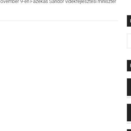
 november 9-én Fazekas Sándor vidékfejlesztési miniszter