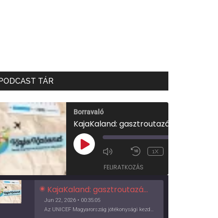
PODCAST TÁR
Borravaló
KajaKaland: gasztroutazás a föld körül
00:00
/
PLAY
1X
00:35:05
EPISODE
FELIRATKOZÁS
KajaKaland: gasztroutazás a föld körül
Jun 22, 2026 • 00:35:05
Az UNICEF Magyarország jótékonysági kezdeményezése izgalmas, egész éves világkörüli ízutazásra hív, igazi családi program és gasztroedukáció, illetve segítség a rászorulóknak is egyben.