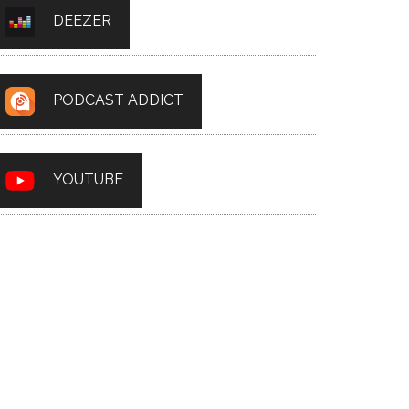
DEEZER
PODCAST ADDICT
YOUTUBE