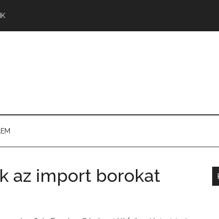
NK
LEM
k az import borokat