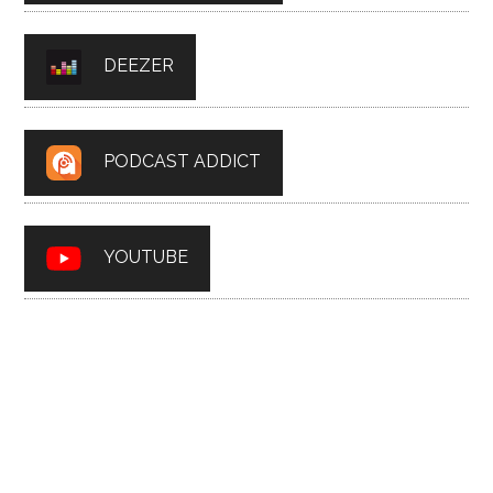
DEEZER
PODCAST ADDICT
YOUTUBE