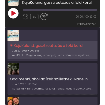
KajaKaland: gasztroutazás a föld körül
PLAY
1X
00:00
/
00:35:05
EPISODE
FELIRATKOZÁS
KajaKaland: gasztroutazás a föld körül 
Jun 22, 2026 • 00:35:05
Az UNICEF Magyarország jótékonysági kezdeményezése izgalmas, egész éves világkörüli ízutazásra hív, igazi családi program és gasztroedukáció, illetve segítség a rászorulóknak is egyben.
Oda menni, ahol az ízek születnek: Made in 
Vidék, Gourmet Fesztivál 2026
Jun 5, 2026 • 00:35:41
Az idei MBH Bank Gourmet Fesztivál mottója: Made in Vidék. A pócsmegyeri Papi, a mályinkai Iszkor és a szigligeti Villa Kabala tulajdonosai beszélnek arról, hogy mit jelentenek nekik a vidék ízei.