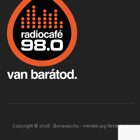
Apr 9, 2026 • 00:37:17
Milyen és mennyi teát öntöttek a bostoni kikötő vizébe, több, mint 250 évvel ezelőtt? És hogy lett a homárból drága étel, amikor régen még a szegények eledele volt és annyi volt belőle, hogy a földekre is hordták tápnak?
Fermentáljunk, a testünk meghálálja!
Apr 3, 2026 • 00:36:07
Egyszerűen fogalmaza: vannak a bélrendszerünkben rossz baktériumok, meg vannak jók. A fermentált élelmiszerekkel a jókat hozzuk előnybe, ráadásul finomat is eszünk – mondja B. Király Györgyi.
Copyright © 2026 · Borravalo.hu - minden jog fenntartva!