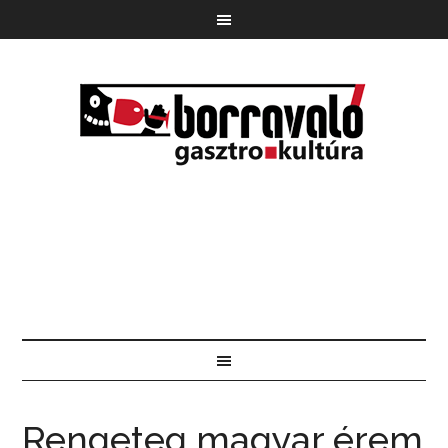
Rengeteg magyar érem