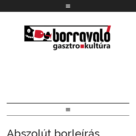
Abszolút borleírás