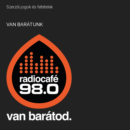
Villány, kékfrankos, Jackfall
Szerzői jogok és feltételek
Apr 17, 2026 • 00:35:38
Szép nemzetközi versenyeredmények, izgalmas, könnyed, de tartalmas kékfrankosok és portugieserek: ezt a vonalat viszi ma a Jackfall. A lehetőségek mellett vannak azonban kihívások, bőven.
VAN BARÁTUNK
Boston, teadélután, bab és homár
Apr 9, 2026 • 00:37:17
Milyen és mennyi teát öntöttek a bostoni kikötő vizébe, több, mint 250 évvel ezelőtt? És hogy lett a homárból drága étel, amikor régen még a szegények eledele volt és annyi volt belőle, hogy a földekre is hordták tápnak?
Fermentáljunk, a testünk meghálálja!
Apr 3, 2026 • 00:36:07
Egyszerűen fogalmaza: vannak a bélrendszerünkben rossz baktériumok, meg vannak jók. A fermentált élelmiszerekkel a jókat hozzuk előnybe, ráadásul finomat is eszünk – mondja B. Király Györgyi.