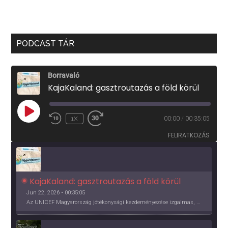
PODCAST TÁR
Borravaló
KajaKaland: gasztroutazás a föld körül
PLAY
1X
00:00
/
00:35:05
EPISODE
FELIRATKOZÁS
KajaKaland: gasztroutazás a föld körül 
Jun 22, 2026 • 00:35:05
Az UNICEF Magyarország jótékonysági kezdeményezése izgalmas, egész éves világkörüli ízutazásra hív, igazi családi program és gasztroedukáció, illetve segítség a rászorulóknak is egyben.